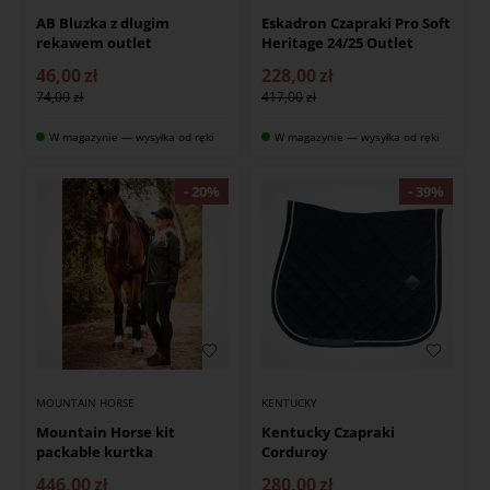
AB Bluzka z dlugim
Eskadron Czapraki Pro Soft
rekawem outlet
Heritage 24/25 Outlet
46,00
zł
228,00
zł
74,00
417,00
W magazynie — wysyłka od ręki
W magazynie — wysyłka od ręki
MOUNTAIN HORSE
KENTUCKY
Mountain Horse kit
Kentucky Czapraki
packable kurtka
Corduroy
446,00
zł
280,00
zł