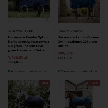
HORSEWARE IRELAND
HORSEWARE IRELAND
Horseware Rambo Optimo
Horseware Rambo Optimo
Derka przeciwdeszczowa z
Owijki stajenne 200 gram
400 gram linerem i 150
Outlet
gram kołnierzem Outlet
800,00
zł
1.486,00
zł
1.085,00
1.914,00
W magazynie — wysyłka od ręki
W magazynie — wysyłka od ręki