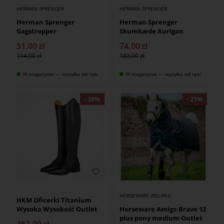
HERMAN SPRENGER
HERMAN SPRENGER
Herman Sprenger
Herman Sprenger
Gagstropper
Skumkæde Aurigan
51,00
zł
74,00
zł
114,00
183,00
W magazynie — wysyłka od ręki
W magazynie — wysyłka od ręki
HORSEWARE IRELAND
HKM Oficerki Titanium
Wysoka Wysokość Outlet
Horseware Amigo Bravo 12
plus pony medium Outlet
457,00
zł