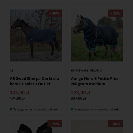
AB
HORSEWARE IRELAND
AB Swed Sherpa Derki dla
Amigo Hero 6 Petite Plus
konia z polaru Outlet
200 gram medium
103,00
zł
228,00
zł
171,00
337,00
W magazynie — wysyłka od ręki
W magazynie — wysyłka od ręki