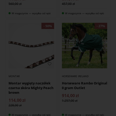
560,00
457,00
W magazynie — wysyłka od ręki
W magazynie — wysyłka od ręki
MONTAR
HORSEWARE IRELAND
Montar wygięty naczółek
Horseware Rambo Original
czarna skóra Mighty Peach
0 gram Outlet
brown
914,00
zł
114,00
zł
1.257,00
228,00
W magazynie — wysyłka od ręki
W magazynie — wysyłka od ręki