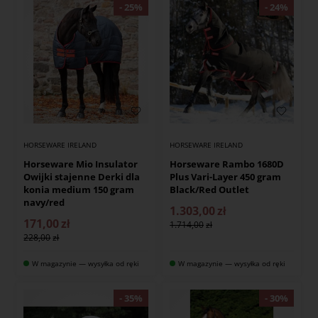
HORSEWARE IRELAND
HORSEWARE IRELAND
Horseware Mio Insulator
Horseware Rambo 1680D
Owijki stajenne Derki dla
Plus Vari-Layer 450 gram
konia medium 150 gram
Black/Red Outlet
navy/red
1.303,00
zł
171,00
zł
1.714,00
228,00
W magazynie — wysyłka od ręki
W magazynie — wysyłka od ręki