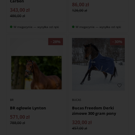
Carbon
86,00
zł
343,00
zł
126,00
486,00
W magazynie — wysyłka od ręki
W magazynie — wysyłka od ręki
BR
BUCAS
BR ogłowie Lynton
Bucas Freedom Derki
zimowe 300 gram pony
571,00
zł
320,00
zł
788,00
457,00