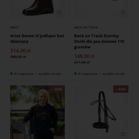
ARIAT
BACK ON TRACK
Ariat Devon IV jodhpur but
Back on Track Stanley
dziecięcy
Derki dla psa zimowe 110
gramów
314,00
zł
148,00
zł
446,00
211,00
W magazynie — wysyłka od ręki
W magazynie — wysyłka od ręki