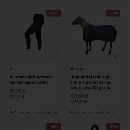
AB
KINGSLAND
AB Damskie bryczesy z
Kingsland Classic Top
pełnym lejem outlet
Notch Turnout derka
przejściowa 200 gram.
57,00
zł
434,00
zł
171,00
1.086,00
W magazynie — wysyłka od ręki
W magazynie — wysyłka od ręki