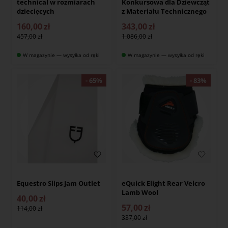
technical w rozmiarach
Konkursowa dla Dziewcząt
dziecięcych
z Materiału Technicznego
160,00
zł
343,00
zł
457,00
1.086,00
W magazynie — wysyłka od ręki
W magazynie — wysyłka od ręki
Equestro Slips Jam Outlet
eQuick Elight Rear Velcro
Lamb Wool
40,00
zł
57,00
zł
114,00
337,00