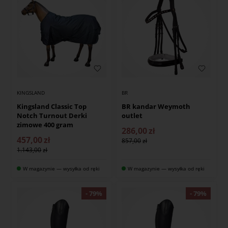
KINGSLAND
BR
Kingsland Classic Top
BR kandar Weymoth
Notch Turnout Derki
outlet
zimowe 400 gram
286,00
zł
457,00
zł
857,00
1.143,00
W magazynie — wysyłka od ręki
W magazynie — wysyłka od ręki