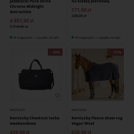
jeździecki Pure Shine
na klatkę piersiową
Chrome Midnight
171,00
zł
Antrachite
238,00
4.857,00
zł
5.714,00
W magazynie — wysyłka od ręki
W magazynie — wysyłka od ręki
KENTUCKY
KENTUCKY
Kentucky Fleece show rug
Kentucky Chestnut torba
Vegan Wool
weekendowa
628,00
zł
428,00
zł