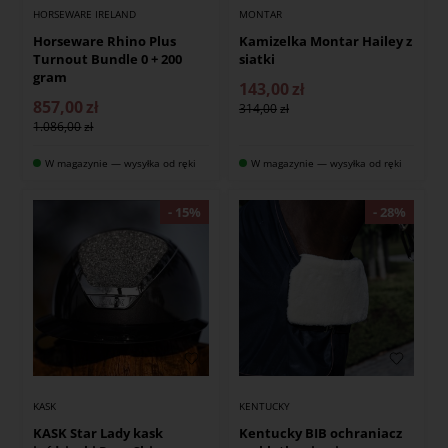
HORSEWARE IRELAND
MONTAR
Horseware Rhino Plus
Kamizelka Montar Hailey z
Turnout Bundle 0 + 200
siatki
gram
143,00
zł
857,00
zł
314,00
1.086,00
W magazynie — wysyłka od ręki
W magazynie — wysyłka od ręki
KASK
KENTUCKY
KASK Star Lady kask
Kentucky BIB ochraniacz