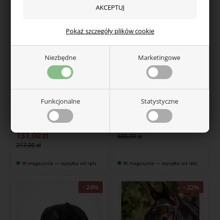
Pokaż szczegóły plików cookie
Niezbędne
Marketingowe
COVALLIERO
COVALLIERO
Funkcjonalne
Statystyczne
Covalliero funkcjonalna
Covalliero Parka zimowa
Active bluzka damska z
kurtka Outlet
długim rękawem Outlet
343,00
zł
131,00
zł
686,00
217,00
W magazynie — wysyłka od ręki
W magazynie — wysyłka od ręki