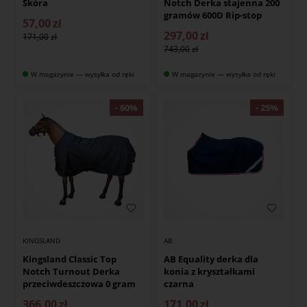
Skóra
Notch Derka stajenna 200
gramów 600D Rip-stop
57,00
zł
297,00
zł
171,00
743,00
W magazynie — wysyłka od ręki
W magazynie — wysyłka od ręki
KINGSLAND
AB
Kingsland Classic Top
AB Equality derka dla
Notch Turnout Derka
konia z kryształkami
przeciwdeszczowa 0 gram
czarna
366,00
zł
171,00
zł