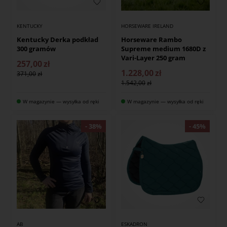
KENTUCKY
HORSEWARE IRELAND
Kentucky Derka podkład
Horseware Rambo
300 gramów
Supreme medium 1680D z
Vari-Layer 250 gram
257,00
zł
1.228,00
zł
371,00
1.542,00
W magazynie — wysyłka od ręki
W magazynie — wysyłka od ręki
AB
ESKADRON