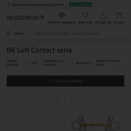
Darmowa dostawa powyżej 299 zł
Ostatnio oglądane
Zapisane
Zaloguj się
Koszyk
Menu
BR Soft Contact seria
STRONA
AKCESORIA DO
BR SOFT CONTACT
KOŃ
WĘDZIDŁO
GŁÓWNA
OGŁOWIA
SERIA
Filtruj produkty