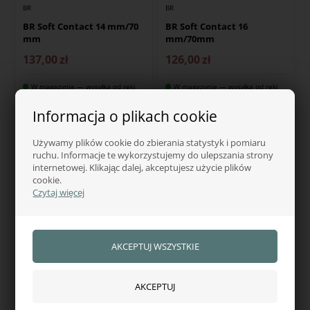
BR
BR
BR Soft Contact 14 mm/70
BR Soft Contact 16
mm
mm/70mm
137,00
zł
126,00
zł
W magazynie — wysyłka od ręki
W magazynie — wysyłka od ręki
Informacja o plikach cookie
Używamy plików cookie do zbierania statystyk i pomiaru
ruchu. Informacje te wykorzystujemy do ulepszania strony
internetowej. Klikając dalej, akceptujesz użycie plików
cookie.
Czytaj więcej
BR
BR
BR Soft Contact 2-
BR Soft Contact 2-
częściowe wędzidło 12 mm
częściowe wędzidło 14 mm
z magic system
z magic system