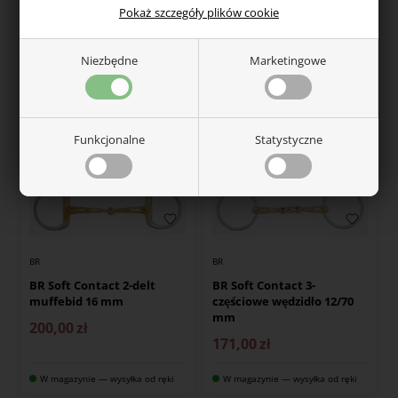
188,00
zł
183,00
zł
Pokaż szczegóły plików cookie
W magazynie — wysyłka od ręki
W magazynie — wysyłka od ręki
Niezbędne
Marketingowe
Funkcjonalne
Statystyczne
BR
BR
BR Soft Contact 2-delt
BR Soft Contact 3-
muffebid 16 mm
częściowe wędzidło 12/70
mm
200,00
zł
171,00
zł
W magazynie — wysyłka od ręki
W magazynie — wysyłka od ręki