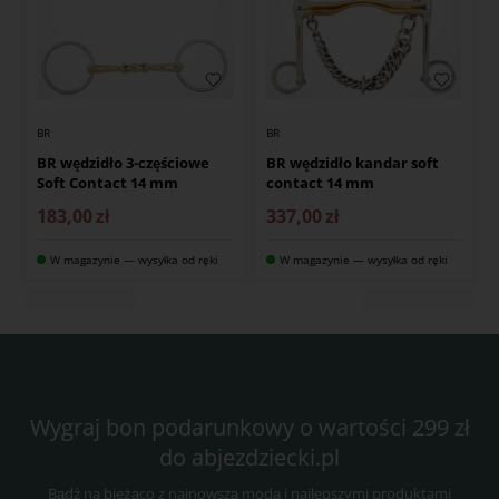
BR
BR
BR wędzidło 3-częściowe
BR wędzidło kandar soft
Soft Contact 14 mm
contact 14 mm
183,00
zł
337,00
zł
W magazynie — wysyłka od ręki
W magazynie — wysyłka od ręki
Wygraj bon podarunkowy o wartości 299 zł
do abjezdziecki.pl
Bądź na bieżąco z najnowszą modą i najlepszymi produktami