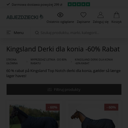
Darmowa dostawa powyżej 299 zł
Ostatnio oglądane
Zapisane
Zaloguj się
Koszyk
Menu
Kingsland Derki dla konia -60% Rabat
STRONA
WYPRZEDAŻ LETNIA - DO 80%
KINGSLAND DERKI DLA KONIA
GŁÓWNA
RABATU
-60% RABAT
60 % rabat på Kingsland Top Notch derki dla konia, gælder så længe
lager haves!
Filtruj produkty