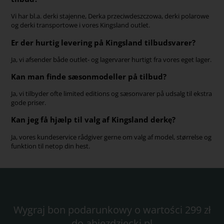
Vi har bl.a. derki stajenne, Derka przeciwdeszczowa, derki polarowe
og derki transportowe i vores Kingsland outlet.
Er der hurtig levering på Kingsland tilbudsvarer?
Ja, vi afsender både outlet- og lagervarer hurtigt fra vores eget lager.
Kan man finde sæsonmodeller på tilbud?
Ja, vi tilbyder ofte limited editions og sæsonvarer på udsalg til ekstra
gode priser.
Kan jeg få hjælp til valg af Kingsland derkę?
Ja, vores kundeservice rådgiver gerne om valg af model, størrelse og
funktion til netop din hest.
Wygraj bon podarunkowy o wartości 299 zł
do abjezdziecki.pl