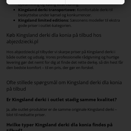
opvarmning og køling efter ridning.
Kingsland derki transportowe:
Komfortable derki til
beskyttelse under kørsel og konkurrencer.
Kingsland limited editions:
Sæsonens modeller til ekstra
gode priser i outlet-kategorien.
Køb Kingsland derki dla konia på tilbud hos
abjezdziecki.pl
Hos abjezdziecki.pl tilbyder vi skarpe priser på Kingsland derki i
både outlet og udsalg. Vores professionelle rådgivning og hurtige
levering gør det nemt for dig at finde det rette derkę, så din hest får
den bedste komfort – til en pris, der gør en forskel.
Ofte stillede spørgsmål om Kingsland derki dla konia
på tilbud
Er Kingsland derki i outlet stadig samme kvalitet?
Ja, alle outlet-produkter er de samme originale Kingsland derki –
blot til nedsatte priser.
Hvilke typer Kingsland derki dla konia findes på
tilbud?