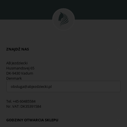
ZNAJDŹ NAS
AB Jezdziecki
Husmandsvej 65
DK-9430 Vadum
Denmark
obsluga@abjezdziecki.pl
Tel. +45 60485584
Nr. VAT: DK35391584
GODZINY OTWARCIA SKLEPU