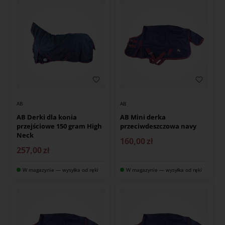
AB
AB
AB Derki dla konia
AB Mini derka
przejściowe 150 gram High
przeciwdeszczowa navy
Neck
160,00
zł
257,00
zł
W magazynie — wysyłka od ręki
W magazynie — wysyłka od ręki