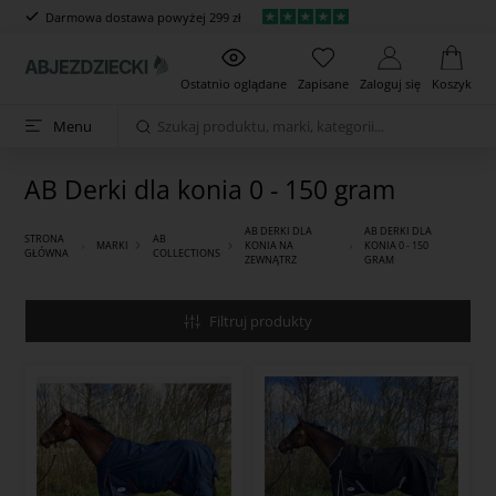
Darmowa dostawa powyżej 299 zł
Ostatnio oglądane
Zapisane
Zaloguj się
Koszyk
Menu
AB Derki dla konia 0 - 150 gram
AB DERKI DLA
AB DERKI DLA
STRONA
AB
MARKI
KONIA NA
KONIA 0 - 150
GŁÓWNA
COLLECTIONS
ZEWNĄTRZ
GRAM
Filtruj produkty