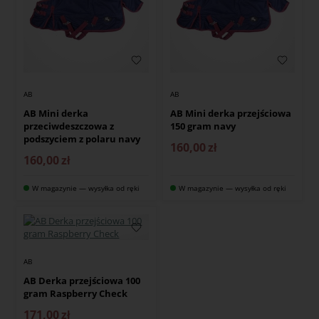
AB
AB
AB Mini derka
AB Mini derka przejściowa
przeciwdeszczowa z
150 gram navy
podszyciem z polaru navy
160,00
zł
160,00
zł
W magazynie — wysyłka od ręki
W magazynie — wysyłka od ręki
AB
AB Derka przejściowa 100
gram Raspberry Check
171,00
zł