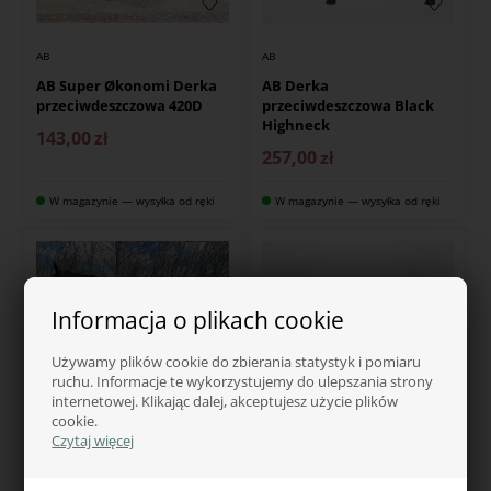
AB
AB
AB Super Økonomi Derka
AB Derka
przeciwdeszczowa 420D
przeciwdeszczowa Black
Highneck
143,00
zł
257,00
zł
W magazynie — wysyłka od ręki
W magazynie — wysyłka od ręki
Informacja o plikach cookie
Używamy plików cookie do zbierania statystyk i pomiaru
ruchu. Informacje te wykorzystujemy do ulepszania strony
internetowej. Klikając dalej, akceptujesz użycie plików
cookie.
Czytaj więcej
AB
AB