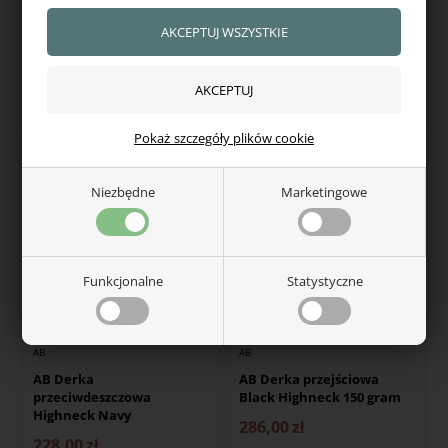
AB Derka
AB Derka
przeciwdeszczowa Camel
przeciwdeszczowa Combo
Watch
257,00
zł
228,00
zł
W magazynie — wysyłka od ręki
W magazynie — wysyłka od ręki
Pokaż szczegóły plików cookie
Niezbędne
Marketingowe
Funkcjonalne
Statystyczne
AB
AB
AB Derka
AB Derka przejściowa
przeciwdeszczowa
Black Highneck 150 gram
Highneck Navy
286,00
zł
228,00
zł