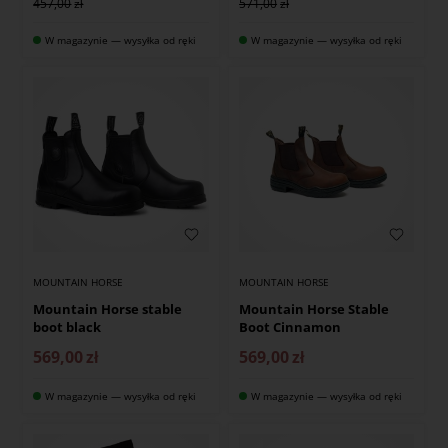
457,00
571,00
W magazynie — wysyłka od ręki
W magazynie — wysyłka od ręki
MOUNTAIN HORSE
MOUNTAIN HORSE
Mountain Horse stable
Mountain Horse Stable
boot black
Boot Cinnamon
569,00
zł
569,00
zł
W magazynie — wysyłka od ręki
W magazynie — wysyłka od ręki