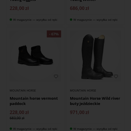
228,00
zł
686,00
zł
W magazynie — wysyłka od ręki
W magazynie — wysyłka od ręki
MOUNTAIN HORSE
MOUNTAIN HORSE
Mountain horse vermont
Mountain Horse Wild river
paddock
buty jeździeckie
228,00
zł
971,00
zł
683,00
W magazynie — wysyłka od ręki
W magazynie — wysyłka od ręki