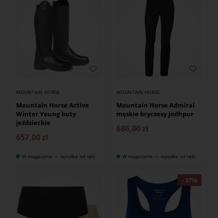
MOUNTAIN HORSE
MOUNTAIN HORSE
Mountain Horse Active
Mountain Horse Admiral
Winter Young buty
męskie bryczesy jodhpur
jeździeckie
686,00
zł
657,00
zł
W magazynie — wysyłka od ręki
W magazynie — wysyłka od ręki