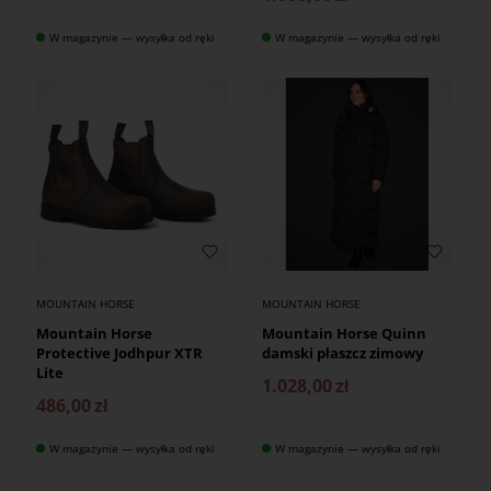
W magazynie — wysyłka od ręki
W magazynie — wysyłka od ręki
MOUNTAIN HORSE
MOUNTAIN HORSE
Mountain Horse
Mountain Horse Quinn
Protective Jodhpur XTR
damski płaszcz zimowy
Lite
1.028,00
zł
486,00
zł
W magazynie — wysyłka od ręki
W magazynie — wysyłka od ręki