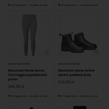
W magazynie — wysyłka od ręki
W magazynie — wysyłka od ręki
MOUNTAIN HORSE
MOUNTAIN HORSE
Mountain Horse Active
Mountain Horse Active
Tech legginsy jeździeckie
winter paddock buty
junior
512,00
zł
286,00
zł
W magazynie — wysyłka od ręki
W magazynie — wysyłka od ręki