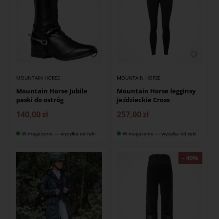
MOUNTAIN HORSE
MOUNTAIN HORSE
Mountain Horse Jubile
Mountain Horse legginsy
paski do ostróg
jeździeckie Cross
140,00
zł
257,00
zł
W magazynie — wysyłka od ręki
W magazynie — wysyłka od ręki