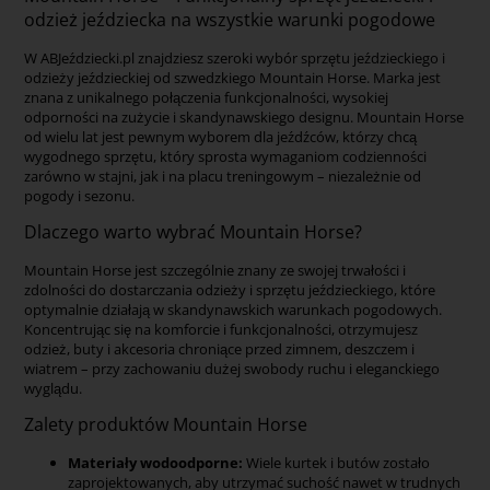
odzież jeździecka na wszystkie warunki pogodowe
W ABJeździecki.pl znajdziesz szeroki wybór sprzętu jeździeckiego i
odzieży jeździeckiej od szwedzkiego Mountain Horse. Marka jest
znana z unikalnego połączenia funkcjonalności, wysokiej
odporności na zużycie i skandynawskiego designu. Mountain Horse
od wielu lat jest pewnym wyborem dla jeźdźców, którzy chcą
wygodnego sprzętu, który sprosta wymaganiom codzienności
zarówno w stajni, jak i na placu treningowym – niezależnie od
pogody i sezonu.
Dlaczego warto wybrać Mountain Horse?
Mountain Horse jest szczególnie znany ze swojej trwałości i
zdolności do dostarczania odzieży i sprzętu jeździeckiego, które
optymalnie działają w skandynawskich warunkach pogodowych.
Koncentrując się na komforcie i funkcjonalności, otrzymujesz
odzież, buty i akcesoria chroniące przed zimnem, deszczem i
wiatrem – przy zachowaniu dużej swobody ruchu i eleganckiego
wyglądu.
Zalety produktów Mountain Horse
Materiały wodoodporne:
Wiele kurtek i butów zostało
zaprojektowanych, aby utrzymać suchość nawet w trudnych