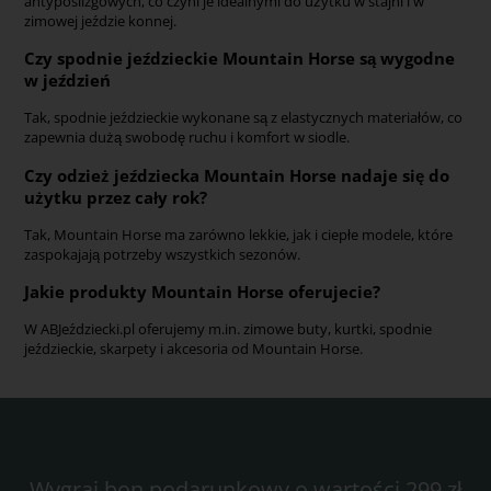
antypoślizgowych, co czyni je idealnymi do użytku w stajni i w
zimowej jeździe konnej.
Czy spodnie jeździeckie Mountain Horse są wygodne
w jeździeń
Tak, spodnie jeździeckie wykonane są z elastycznych materiałów, co
zapewnia dużą swobodę ruchu i komfort w siodle.
Czy odzież jeździecka Mountain Horse nadaje się do
użytku przez cały rok?
Tak, Mountain Horse ma zarówno lekkie, jak i ciepłe modele, które
zaspokajają potrzeby wszystkich sezonów.
Jakie produkty Mountain Horse oferujecie?
W ABJeździecki.pl oferujemy m.in. zimowe buty, kurtki, spodnie
jeździeckie, skarpety i akcesoria od Mountain Horse.
Wygraj bon podarunkowy o wartości 299 zł