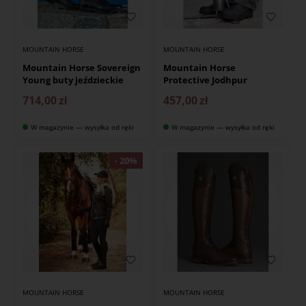
MOUNTAIN HORSE
MOUNTAIN HORSE
Mountain Horse Sovereign
Mountain Horse
Young buty jeździeckie
Protective Jodhpur
714,00
zł
457,00
zł
W magazynie — wysyłka od ręki
W magazynie — wysyłka od ręki
MOUNTAIN HORSE
MOUNTAIN HORSE