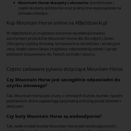
Mountain Horse skarpety i akcesoria:
Komfortowe i
ciepłe skarpety jeździeckie oraz praktyczne wyposażenie na
zimowe miesiące.
Kup Mountain Horse online na ABJeździecki.pl
W ABJeździecki.pl znajdziesz starannie wyselekcjonowany
asortyment produktów Mountain Horse dla dorosłych i dzieci.
Oferujemy szybką dostawę, kompetentne doradztwo i atrakcyjne
ceny, dzięki czemu łatwo znajdziesz odpowiednią odzież i sprzęt
jeździecki dopasowany do Twoich potrzeb i sezonu.
Często zadawane pytania dotyczące Mountain Horse
Czy Mountain Horse jest szczególnie odpowiedni do
użytku zimowego?
Tak, Mountain Horse jest znany z zimowych butów, kurtek i spodni
jeździeckich, które zapewniają optymalną ochronę przed zimnem i
deszczem.
Czy buty Mountain Horse są wodoodporne?
Tak, wiele modeli butów Mountain Horse jest wodoodpornych i