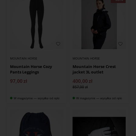
MOUNTAIN HORSE
MOUNTAIN HORSE
Mountain Horse Cozy
Mountain Horse Crest
Pants Leggings
jacket 3L outlet
97,00
zł
400,00
zł
857,00
W magazynie — wysyłka od ręki
W magazynie — wysyłka od ręki