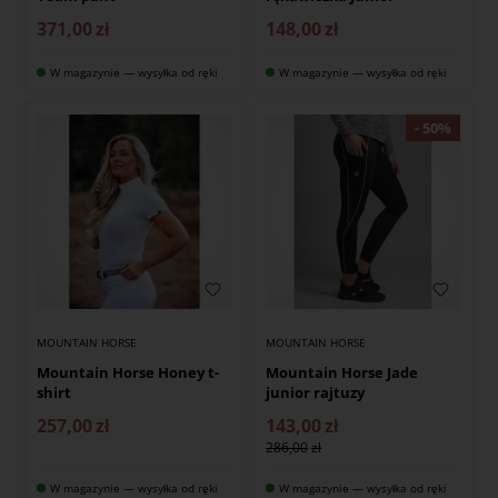
371,00
zł
148,00
zł
W magazynie — wysyłka od ręki
W magazynie — wysyłka od ręki
MOUNTAIN HORSE
MOUNTAIN HORSE
Mountain Horse Honey t-
Mountain Horse Jade
shirt
junior rajtuzy
257,00
zł
143,00
zł
286,00
W magazynie — wysyłka od ręki
W magazynie — wysyłka od ręki