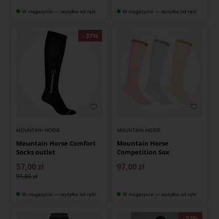
W magazynie — wysyłka od ręki
W magazynie — wysyłka od ręki
MOUNTAIN HORSE
MOUNTAIN HORSE
Mountain Horse Comfort
Mountain Horse
Socks outlet
Competition Sox
57,00
zł
97,00
zł
91,00
W magazynie — wysyłka od ręki
W magazynie — wysyłka od ręki