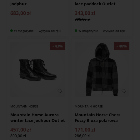
Jodphur
lace paddock Outlet
683,00
zł
343,00
zł
798,00
W magazynie — wysyłka od ręki
W magazynie — wysyłka od ręki
MOUNTAIN HORSE
MOUNTAIN HORSE
Mountain Horse Aurora
Mountain Horse Chess
winter lace jodhpur Outlet
Fuzzy Bluza polarowa
457,00
zł
171,00
zł
800,00
286,00