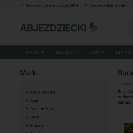
Darmowa dostawa powyżej 299 zł
Dostawa z dnia na dzień
MARKI
JEŹDZIEC
KOŃ
STAJNIA
Marki
Buc
STRONA G
Bucas tw
AB Collections
oddychaj
Ariat
kantary 
Back on Track
Beris
Biofarm