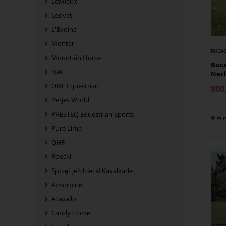
LeMieux
Leovet
L'Evoine
Montar
BUCA
Mountain Horse
Buca
NAF
Nec
ONE Equestrian
800
Petjes World
PRESTEQ Equestrian Sports
W m
Pure Lime
QHP
Roeckl
Sprzęt jeździecki Kavalkade
Absorbine
Acavallo
Candy Horse