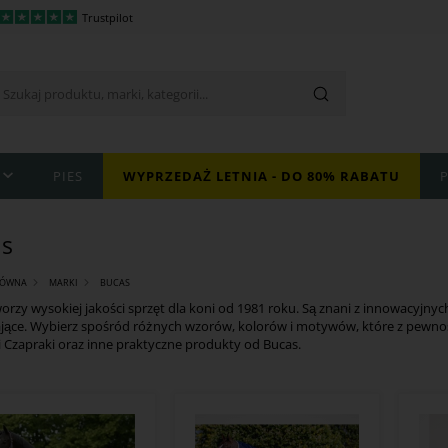
Trustpilot
PIES
WYPRZEDAŻ LETNIA - DO 80% RABATU
as
ŁÓWNA
MARKI
BUCAS
orzy wysokiej jakości sprzęt dla koni od 1981 roku. Są znani z innowacyjnyc
ące. Wybierz spośród różnych wzorów, kolorów i motywów, które z pewnoś
i Czapraki oraz inne praktyczne produkty od Bucas.