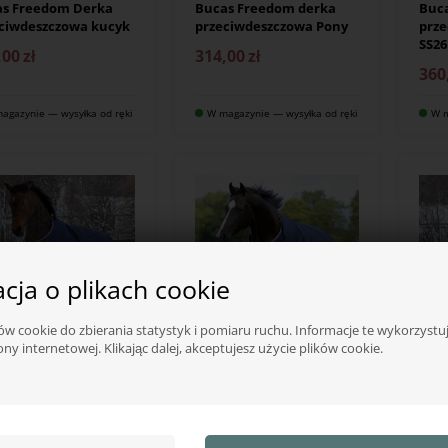
as Freedom Derka
Bucas Freedom derka
Buc
ciwdeszczowa kucyk
przeciwdeszczowa Pony
prz
SS26
,00
zł
314,00
zł
360
agazynie — wysyłka od ręki
W magazynie — wysyłka od ręki
W m
cja o plikach cookie
w cookie do zbierania statystyk i pomiaru ruchu. Informacje te wykorzyst
ony internetowej. Klikając dalej, akceptujesz użycie plików cookie.
S
BUCAS
BUCA
as Freedom derka
Bucas Freedom Derki
Buc
wa 300 gram
przejściowe 150 gram
zim
,00
zł
383,00
zł
320