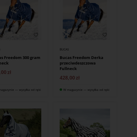
S
BUCAS
as Freedom 300 gram
Bucas Freedom Derka
 neck
przeciwdeszczowa
Fullneck
,00
zł
428,00
zł
agazynie — wysyłka od ręki
W magazynie — wysyłka od ręki