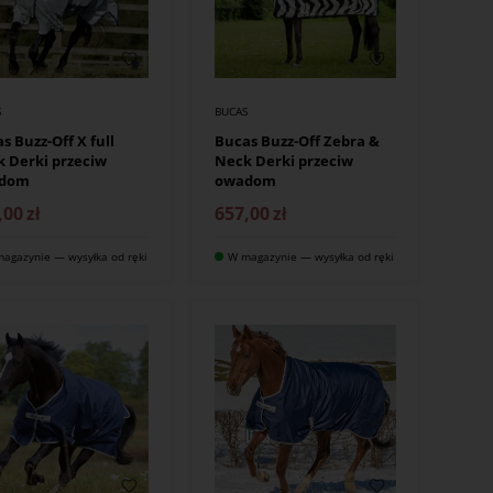
S
BUCAS
s Buzz-Off X full
Bucas Buzz-Off Zebra &
 Derki przeciw
Neck Derki przeciw
dom
owadom
,00
zł
657,00
zł
agazynie — wysyłka od ręki
W magazynie — wysyłka od ręki