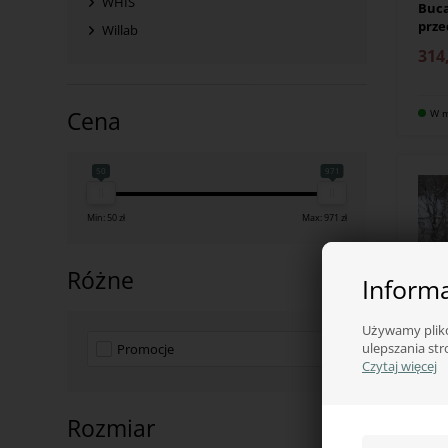
WHIS
Buc
prze
Willab
314
Cena
W m
50
971
Min: 50 zł
Max: 971 zł
Różne
Informa
Używamy plikó
ulepszania str
Promocje
Czytaj więcej
BUCA
Buc
zimo
Rozmiar
417