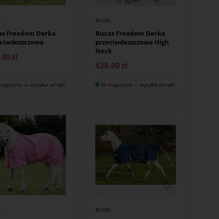
S
BUCAS
as Freedom Derka
Bucas Freedom Derka
eciwdeszczowa
przeciwdeszczowa High
Neck
,00
zł
428,00
zł
agazynie — wysyłka od ręki
W magazynie — wysyłka od ręki
S
BUCAS