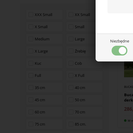
W m
XXX Small
XX Small
X Small
Small
Medium
Large
Niezbędne
X Large
Źrebię
Kuc
Cob
Full
X Full
BUCA
35 cm
40 cm
Buca
45 cm
50 cm
derk
286
60 cm
70 cm
W m
75 cm
85 cm.