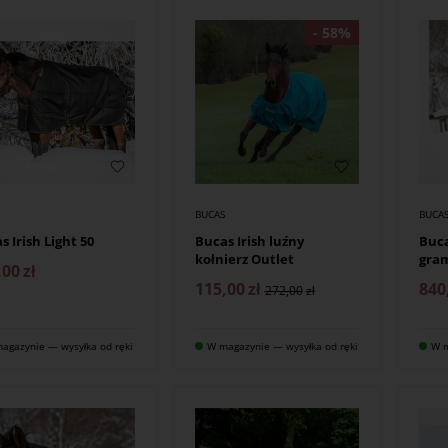
S
BUCAS
BUCA
s Irish Light 50
Bucas Irish luźny
Buca
kołnierz Outlet
gram
,00
zł
115,00
zł
840
272,00
agazynie — wysyłka od ręki
W magazynie — wysyłka od ręki
W m