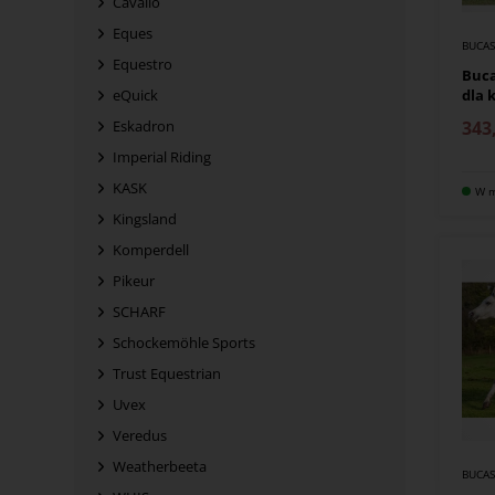
Cavallo
Eques
BUCA
Equestro
Buca
dla 
eQuick
343
Eskadron
Imperial Riding
KASK
W m
Kingsland
Komperdell
Pikeur
SCHARF
Schockemöhle Sports
Trust Equestrian
Uvex
Veredus
Weatherbeeta
BUCA