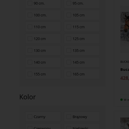
90 cm.
95 cm.
100 cm.
105 cm
110 cm
115 cm
120 cm
125 cm
130 cm
135 cm
140 cm
145 cm
BUCA
Buca
155 cm
165 cm
428
Kolor
W m
Czarny
Brązowy
Czerwony
Niebieski