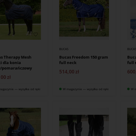
S
BUCAS
BUCA
as Therapy Mesh
Bucas Freedom 150 gram
Buc
i dla konia
full neck
full
y/pomarańczowy
514,00
zł
600
,00
zł
agazynie — wysyłka od ręki
W magazynie — wysyłka od ręki
W m