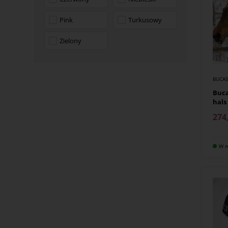
Pink
Turkusowy
Zielony
BUCA
Buca
hals
274
W m