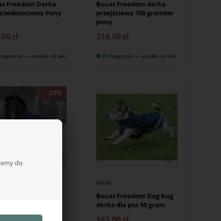
as Freedom Derka
Bucas Freedom derka
eciwdeszczowa Pony
przejściowa 150 gramów
pony
,00
zł
314,00
zł
agazynie — wysyłka od ręki
W magazynie — wysyłka od ręki
ujemy do
S
BUCAS
as Freedom Derki
Bucas Freedom Dog Rug
owe 300 gram pony
derka dla psa 50 gram
,00
zł
163,00
zł
457,00