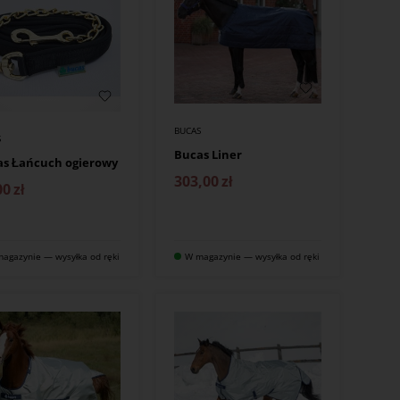
BUCAS
S
Bucas Liner
as Łańcuch ogierowy
303,00
zł
00
zł
agazynie — wysyłka od ręki
W magazynie — wysyłka od ręki