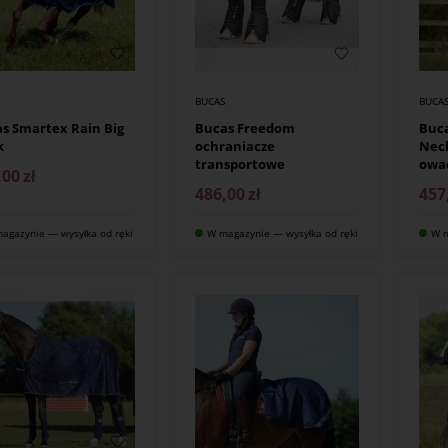
S
BUCAS
BUCA
s Smartex Rain Big
Bucas Freedom
Buca
k
ochraniacze
Neck
transportowe
owa
,00
zł
486,00
zł
457
agazynie — wysyłka od ręki
W magazynie — wysyłka od ręki
W m