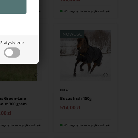
agazynie — wysyłka od ręki
W magazynie — wysyłka od ręki
NOWOŚĆ
Statystyczne
S
BUCAS
s Green-Line
Bucas Irish 150g
out 300 gram
514,00
zł
,00
zł
agazynie — wysyłka od ręki
W magazynie — wysyłka od ręki