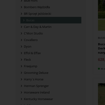
Blue Hors
Bombers Wędzidła
BR Sprzęt jeździecki
Bucas
Carr & Day & Martin
C'Mon Studio
BUCA
Covalliero
Buc
Dyon
Derk
nav
Effol & Effax
628
Fleck
Freejump
W m
Grooming Deluxe
Harry´s Horse
Herman Sprenger
Horseware Ireland
Kentucky Horsewear