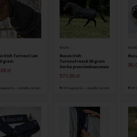
S
BUCAS
BUCA
s Irish Turnout Løs
Bucas Irish
Buc
 0 gram
Turnout+neck 50 gram
86,
Derka przeciwdeszczowa
,00
zł
571,00
zł
agazynie — wysyłka od ręki
W magazynie — wysyłka od ręki
W m