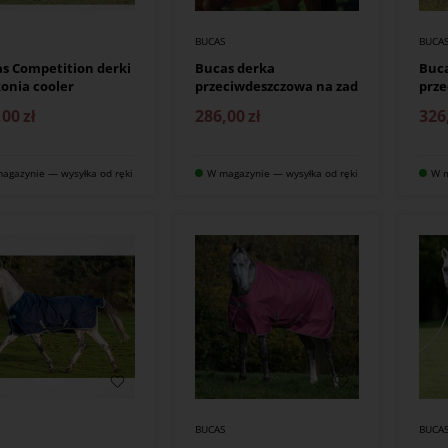
S
BUCAS
BUCA
s Competition derki
Bucas derka
Buc
konia cooler
przeciwdeszczowa na zad
prz
,00
zł
286,00
zł
326
agazynie — wysyłka od ręki
W magazynie — wysyłka od ręki
W m
S
BUCAS
BUCA