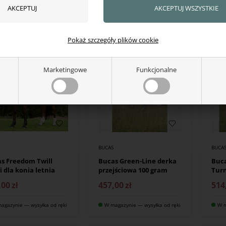
agazynie — wysyłka od ręki
W magazynie — wysyłka od ręki
W m
Pokaż szczegóły plików cookie
Marketingowe
Funkcjonalne
S
BUCAS
BUCA
s Freedom Twill
Bucas Green-Line derka
Buca
i dla konia letnia
przejściowa 100 gram
Turn
,00
zł
457,00
zł
514
agazynie — wysyłka od ręki
W magazynie — wysyłka od ręki
W m