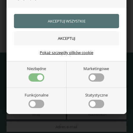
Weatherbeeta Therapy-
Weatherbeeta Thereapy-
tec owijki stajenne
Tec polarowa Derki dla
konia na lędźwie
491,00
zł
286,00
zł
W magazynie — wysyłka od ręki
W magazynie — wysyłka od ręki
Pokaż szczegóły plików cookie
Niezbędne
Marketingowe
Wygraj bon podarunkowy o wartości 299 zł
do abjezdziecki.pl
Funkcjonalne
Statystyczne
Bądź na bieżąco z najnowszą modą i najlepszymi produktami
jeździeckimi