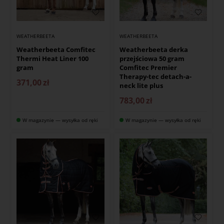
WEATHERBEETA
WEATHERBEETA
Weatherbeeta Comfitec
Weatherbeeta derka
Thermi Heat Liner 100
przejściowa 50 gram
gram
Comfitec Premier
Therapy-tec detach-a-
371,00
zł
neck lite plus
783,00
zł
W magazynie — wysyłka od ręki
W magazynie — wysyłka od ręki