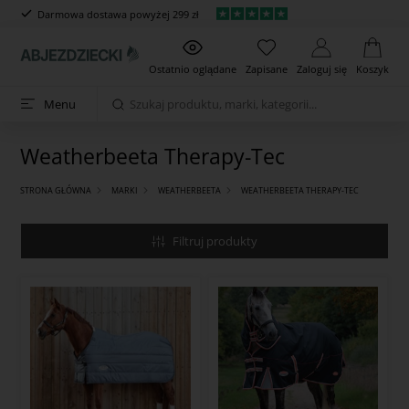
Darmowa dostawa powyżej 299 zł
Ostatnio oglądane
Zapisane
Zaloguj się
Koszyk
Menu
Weatherbeeta Therapy-Tec
STRONA GŁÓWNA
MARKI
WEATHERBEETA
WEATHERBEETA THERAPY-TEC
Filtruj produkty