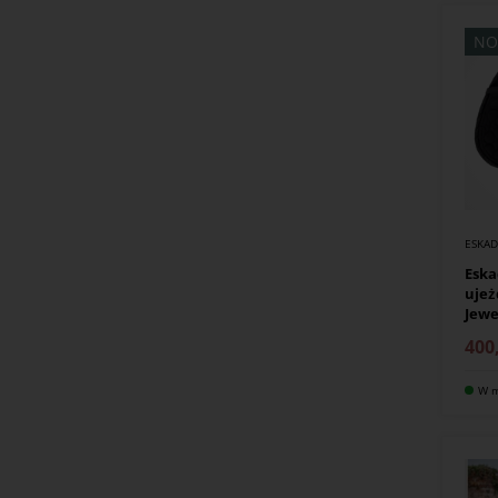
NO
ESKA
Eska
ujeż
Jewe
400
W m