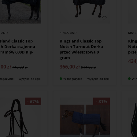
SLAND
KINGSLAND
KING
sland Classic Top
Kingsland Classic Top
King
h Derka stajenna
Notch Turnout Derka
Not
gramów 600D Rip-
przeciwdeszczowa 0
prze
gram
434
,00
zł
366,00
zł
743,00
914,00
agazynie — wysyłka od ręki
W magazynie — wysyłka od ręki
W m