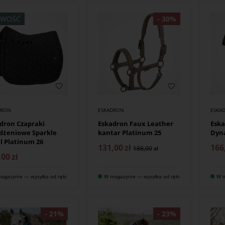
WOŚĆ
DRON
ESKADRON
ESKA
dron Czapraki
Eskadron Faux Leather
Eska
dżeniowe Sparkle
kantar Platinum 25
Dyn
l Platinum 26
131,00
zł
166
188,00
,00
zł
agazynie — wysyłka od ręki
W magazynie — wysyłka od ręki
W m