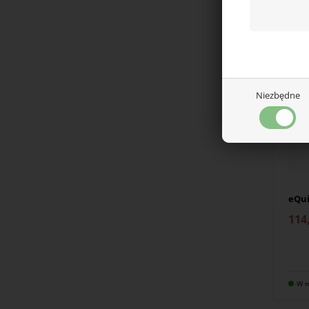
W m
Niezbędne
eQui
114
W m