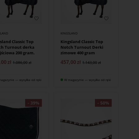
SLAND
KINGSLAND
sland Classic Top
Kingsland Classic Top
ch Turnout derka
Notch Turnout Derki
jściowa 200 gram.
zimowe 400 gram
,00
zł
457,00
zł
1.086,00
1.143,00
agazynie — wysyłka od ręki
W magazynie — wysyłka od ręki