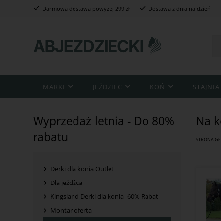
Darmowa dostawa powyżej 299 zł
Dostawa z dnia na dzień
MARKI
JEŹDZIEC
KOŃ
STAJNIA
Wyprzedaż letnia - Do 80%
Na k
rabatu
STRONA G
Derki dla konia Outlet
Dla jeźdźca
Kingsland Derki dla konia -60% Rabat
Montar oferta