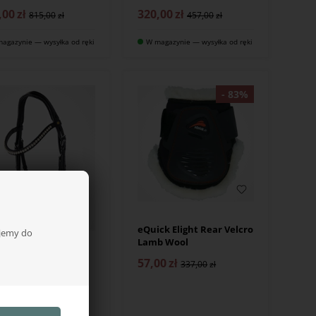
,00
zł
320,00
zł
815,00
457,00
agazynie — wysyłka od ręki
W magazynie — wysyłka od ręki
eQuick Elight Rear Velcro
ujemy do
Lamb Wool
stro English
57,00
zł
337,00
zany ogłowie z
katem
,00
zł