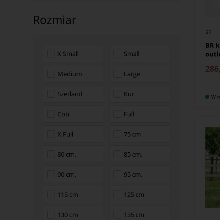
Rozmiar
BR
BR 
X Small
Small
outl
286
Medium
Large
Szetland
Kuc
W m
Cob
Full
X Full
75 cm
80 cm.
85 cm.
90 cm.
95 cm.
115 cm
125 cm
130 cm
135 cm