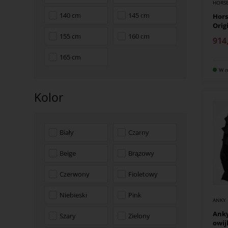
HORS
140 cm
145 cm
Hor
Orig
155 cm
160 cm
914
165 cm
W m
Kolor
Biały
Czarny
Beige
Brązowy
Czerwony
Fioletowy
Niebieski
Pink
ANKY
Anky
Szary
Zielony
owij