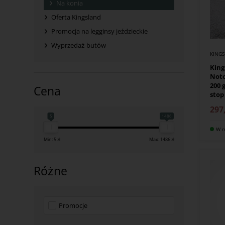
Na konia
Oferta Kingsland
Promocja na legginsy jeździeckie
Wyprzedaż butów
KING
King
Notc
200 
Cena
stop
297
5
1486
W m
Min: 5 zł
Max: 1486 zł
Różne
Promocje