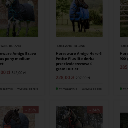
EWARE IRELAND
HORSEWARE IRELAND
HORS
seware Amigo Bravo
Horseware Amigo Hero 6
Hor
lus pony medium
Petite Plus lite derka
900 
et
przeciwdeszczowa 0
285
gram Outlet
,00
zł
543,00
228,00
zł
297,00
agazynie — wysyłka od ręki
W magazynie — wysyłka od ręki
W m