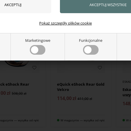
agazynie — wysyłka od ręki
W magazynie — wysyłka od ręki
W m
Pokaż szczegóły plików cookie
NO
Marketingowe
Funkcjonalne
ESKA
ck eShock Rear
eQuick eShock Rear Gold
Velcro
Eska
,00
zł
598,00
uszy
114,00
zł
411,00
148
agazynie — wysyłka od ręki
W magazynie — wysyłka od ręki
W m