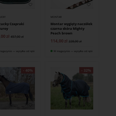
UCKY
MONTAR
ucky Czapraki
Montar wygięty naczółek
duroy
czarna skóra Mighty
Peach brown
,00
zł
457,00
114,00
zł
228,00
agazynie — wysyłka od ręki
W magazynie — wysyłka od ręki