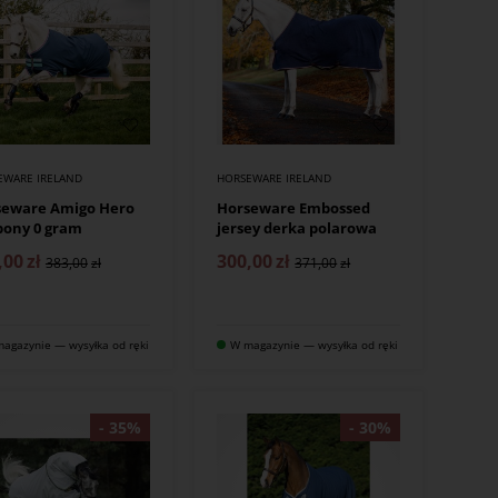
EWARE IRELAND
HORSEWARE IRELAND
seware Amigo Hero
Horseware Embossed
pony 0 gram
jersey derka polarowa
,00
zł
300,00
zł
383,00
371,00
agazynie — wysyłka od ręki
W magazynie — wysyłka od ręki