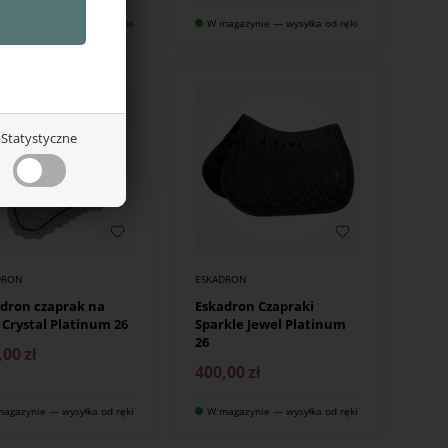
agazynie — wysyłka od ręki
W magazynie — wysyłka od ręki
WOŚĆ
Statystyczne
DRON
ESKADRON
dron czaprak na
Eskadron Czapraki
 Crystal Platinum 26
Sparkle Jewel Platinum
26
,00
zł
400,00
zł
agazynie — wysyłka od ręki
W magazynie — wysyłka od ręki