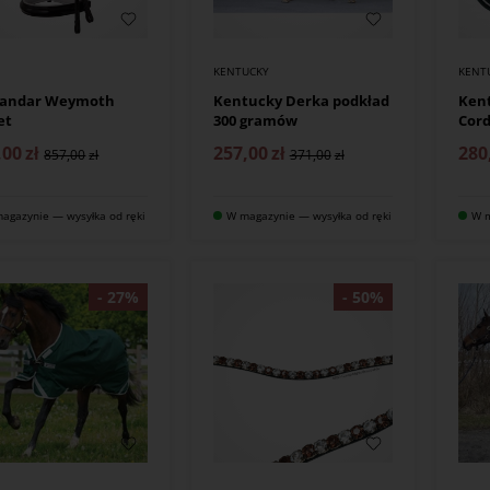
KENTUCKY
KENT
kandar Weymoth
Kentucky Derka podkład
Kent
et
300 gramów
Cor
,00
zł
257,00
zł
280
857,00
371,00
agazynie — wysyłka od ręki
W magazynie — wysyłka od ręki
W m