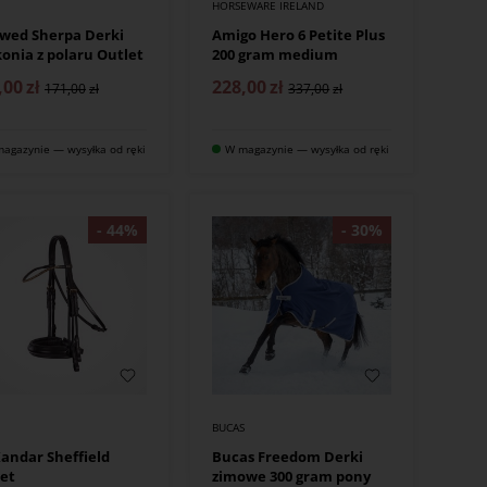
HORSEWARE IRELAND
wed Sherpa Derki
Amigo Hero 6 Petite Plus
konia z polaru Outlet
200 gram medium
,00
zł
228,00
zł
171,00
337,00
agazynie — wysyłka od ręki
W magazynie — wysyłka od ręki
BUCAS
andar Sheffield
Bucas Freedom Derki
et
zimowe 300 gram pony