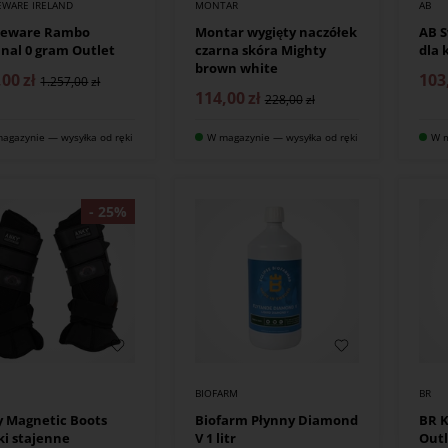
EWARE IRELAND
MONTAR
AB
seware Rambo
Montar wygięty naczółek
AB S
inal 0 gram Outlet
czarna skóra Mighty
dla 
brown white
,00
zł
103
1.257,00
114,00
zł
228,00
agazynie — wysyłka od ręki
W magazynie — wysyłka od ręki
W m
BIOFARM
BR
 Magnetic Boots
Biofarm Płynny Diamond
BR K
ki stajenne
V 1 litr
Outl