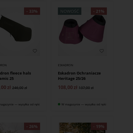
NOWOŚĆ
DRON
ESKADRON
dron fleece hals
Eskadron Ochraniacze
amic 25
Heritage 25/26
,00
zł
108,00
zł
246,00
137,00
agazynie — wysyłka od ręki
W magazynie — wysyłka od ręki