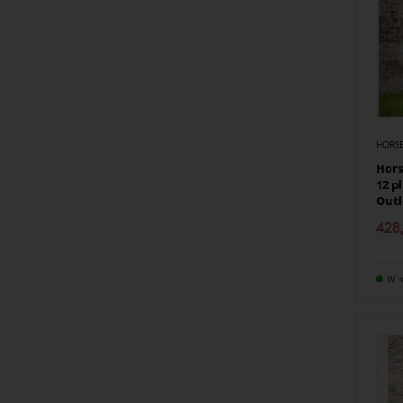
HORS
Hor
12 p
Outl
428
W m