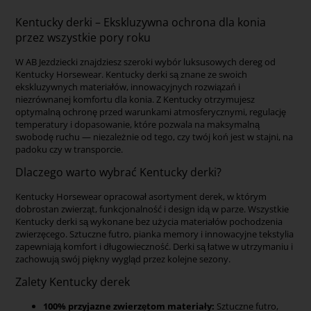
Kentucky derki – Ekskluzywna ochrona dla konia
przez wszystkie pory roku
W AB Jezdziecki znajdziesz szeroki wybór luksusowych dereg od
Kentucky Horsewear. Kentucky derki są znane ze swoich
ekskluzywnych materiałów, innowacyjnych rozwiązań i
niezrównanej komfortu dla konia. Z Kentucky otrzymujesz
optymalną ochronę przed warunkami atmosferycznymi, regulację
temperatury i dopasowanie, które pozwala na maksymalną
swobodę ruchu — niezależnie od tego, czy twój koń jest w stajni, na
padoku czy w transporcie.
Dlaczego warto wybrać Kentucky derki?
Kentucky Horsewear opracował asortyment derek, w którym
dobrostan zwierząt, funkcjonalność i design idą w parze. Wszystkie
Kentucky derki są wykonane bez użycia materiałów pochodzenia
zwierzęcego. Sztuczne futro, pianka memory i innowacyjne tekstylia
zapewniają komfort i długowieczność. Derki są łatwe w utrzymaniu i
zachowują swój piękny wygląd przez kolejne sezony.
Zalety Kentucky derek
100% przyjazne zwierzętom materiały:
Sztuczne futro,