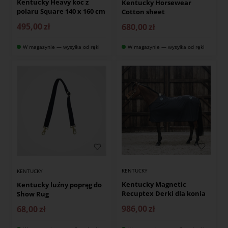
Kentucky Heavy koc z
Kentucky Horsewear
polaru Square 140 x 160 cm
Cotton sheet
495,00
zł
680,00
zł
W magazynie — wysyłka od ręki
W magazynie — wysyłka od ręki
KENTUCKY
KENTUCKY
Kentucky Magnetic
Kentucky luźny popręg do
Recuptex Derki dla konia
Show Rug
986,00
zł
68,00
zł