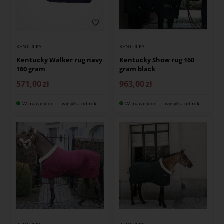
KENTUCKY
KENTUCKY
Kentucky Walker rug navy
Kentucky Show rug 160
160 gram
gram black
571,00
zł
963,00
zł
W magazynie — wysyłka od ręki
W magazynie — wysyłka od ręki