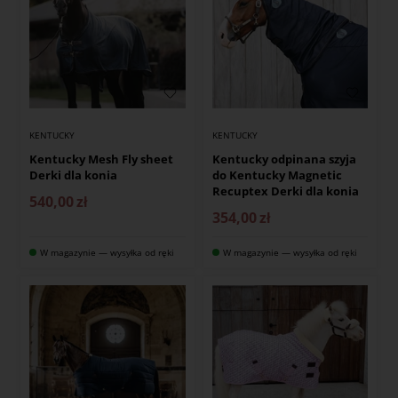
KENTUCKY
KENTUCKY
Kentucky Mesh Fly sheet
Kentucky odpinana szyja
Derki dla konia
do Kentucky Magnetic
Recuptex Derki dla konia
540,00
zł
354,00
zł
W magazynie — wysyłka od ręki
W magazynie — wysyłka od ręki