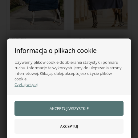
KENTUCKY
KENTUCKY
Kentucky Fleece show rug
Kentucky Derki dla konia
Informacja o plikach cookie
Vegan Wool
Skin-Friendly z szyją
628,00
zł
663,00
zł
Używamy plików cookie do zbierania statystyk i pomiaru
ruchu. Informacje te wykorzystujemy do ulepszania strony
914,00
internetowej. Klikając dalej, akceptujesz użycie plików
cookie.
W magazynie — wysyłka od ręki
W magazynie — wysyłka od ręki
Czytaj więcej