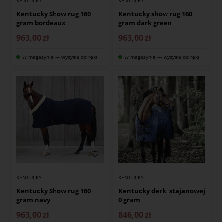
KENTUCKY
KENTUCKY
Kentucky Show rug 160
Kentucky show rug 160
gram bordeaux
gram dark green
963,00
zł
963,00
zł
W magazynie — wysyłka od ręki
W magazynie — wysyłka od ręki
KENTUCKY
KENTUCKY
Kentucky Show rug 160
Kentucky derki stajanowej
gram navy
0 gram
963,00
zł
846,00
zł