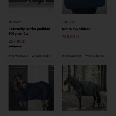
KENTUCKY
KENTUCKY
Kentucky Derka podkład
Kentucky Śliniak
300 gramów
166,00
zł
257,00
zł
371,00
W magazynie — wysyłka od ręki
W magazynie — wysyłka od ręki