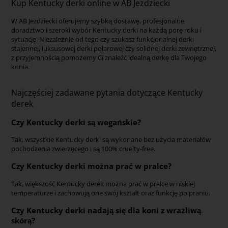
Kup Kentucky derki online w AB Jezdziecki
W AB Jezdziecki oferujemy szybką dostawę, profesjonalne
doradztwo i szeroki wybór Kentucky derki na każdą porę roku i
sytuację. Niezależnie od tego czy szukasz funkcjonalnej derki
stajennej, luksusowej derki polarowej czy solidnej derki zewnętrznej,
z przyjemnością pomożemy Ci znaleźć idealną derkę dla Twojego
konia.
Najczęściej zadawane pytania dotyczące Kentucky
derek
Czy Kentucky derki są wegańskie?
Tak, wszystkie Kentucky derki są wykonane bez użycia materiałów
pochodzenia zwierzęcego i są 100% cruelty-free.
Czy Kentucky derki można prać w pralce?
Tak, większość Kentucky derek można prać w pralce w niskiej
temperaturze i zachowują one swój kształt oraz funkcję po praniu.
Czy Kentucky derki nadają się dla koni z wrażliwą
skórą?