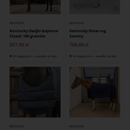
KENTUCKY
KENTUCKY
Kentucky Owijki stajenne
Kentucky Show rug
Classic 100 gramów
Sammy
657,00
zł
706,00
zł
W magazynie — wysyłka od ręki
W magazynie — wysyłka od ręki
KENTUCKY
KENTUCKY