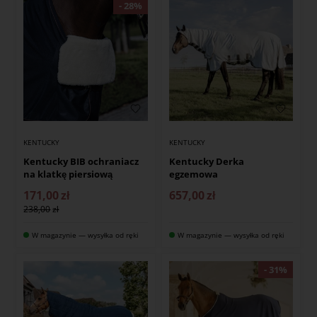
KENTUCKY
KENTUCKY
Kentucky BIB ochraniacz
Kentucky Derka
na klatkę piersiową
egzemowa
171,00
zł
657,00
zł
238,00
W magazynie — wysyłka od ręki
W magazynie — wysyłka od ręki