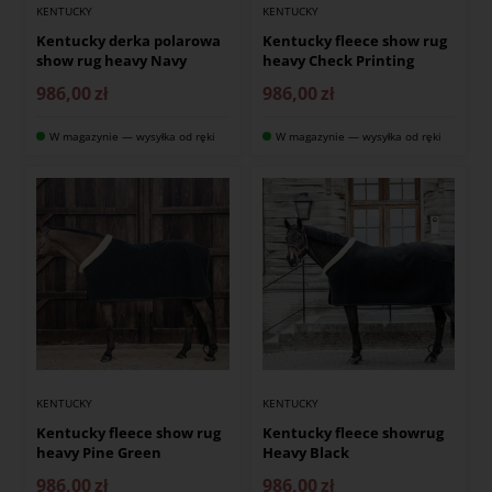
KENTUCKY
KENTUCKY
Kentucky derka polarowa
Kentucky fleece show rug
show rug heavy Navy
heavy Check Printing
986,00
zł
986,00
zł
W magazynie — wysyłka od ręki
W magazynie — wysyłka od ręki
KENTUCKY
KENTUCKY
Kentucky fleece show rug
Kentucky fleece showrug
heavy Pine Green
Heavy Black
986,00
zł
986,00
zł