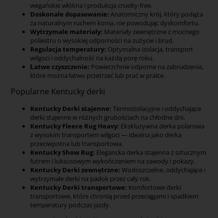
wegańskie włókna i produkcja cruelty-free.
Doskonałe dopasowanie:
Anatomiczny krój, który podąża
za naturalnym ruchem konia, nie powodując dyskomfortu.
Wytrzymałe materiały:
Materiały zewnętrzne z mocnego
poliestru o wysokiej odporności na zużycie i brud.
Regulacja temperatury:
Optymalna izolacja, transport
wilgoci i oddychalność na każdą porę roku.
Łatwe czyszczenie:
Powierzchnie odporne na zabrudzenia,
które można łatwo przetrzeć lub prać w pralce.
Popularne Kentucky derki
Kentucky Derki stajenne:
Termoizolacyjne i oddychające
derki stajenne w różnych grubościach na chłodne dni.
Kentucky Fleece Rug Heavy:
Ekskluzywna derka polarowa
z wysokim transportem wilgoci — idealna jako derka
przeciwpotna lub transportowa.
Kentucky Show Rug:
Elegancka derka stajenna z sztucznym
futrem i luksusowym wykończeniem na zawody i pokazy.
Kentucky Derki zewnętrzne:
Wodoszczelne, oddychające i
wytrzymałe derki na padok przez cały rok.
Kentucky Derki transportowe:
Komfortowe derki
transportowe, które chronią przed przeciągami i spadkiem
temperatury podczas jazdy.