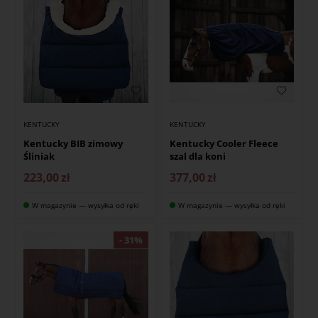
KENTUCKY
KENTUCKY
Kentucky BIB zimowy
Kentucky Cooler Fleece
Śliniak
szal dla koni
223,00
zł
377,00
zł
W magazynie — wysyłka od ręki
W magazynie — wysyłka od ręki