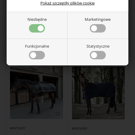
Pokaż szczegóły plików cookie
KENTUCKY
KENTUCKY
Niezbędne
Marketingowe
Kentucky Heavy derka
Kentucky heavy fleece
polarowa Square 140 x 120
luźny kołnierz
cm
495,00
zł
495,00
zł
Funkcjonalne
Statystyczne
W magazynie — wysyłka od ręki
W magazynie — wysyłka od ręki
KENTUCKY
KENTUCKY