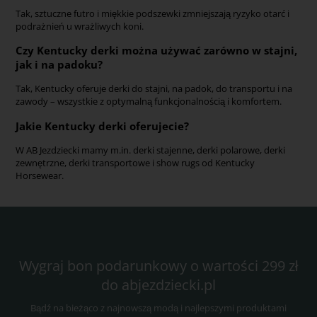
Tak, sztuczne futro i miękkie podszewki zmniejszają ryzyko otarć i
podrażnień u wrażliwych koni.
Czy Kentucky derki można używać zarówno w stajni,
jak i na padoku?
Tak, Kentucky oferuje derki do stajni, na padok, do transportu i na
zawody – wszystkie z optymalną funkcjonalnością i komfortem.
Jakie Kentucky derki oferujecie?
W AB Jezdziecki mamy m.in. derki stajenne, derki polarowe, derki
zewnętrzne, derki transportowe i show rugs od Kentucky
Horsewear.
Wygraj bon podarunkowy o wartości 299 zł
do abjezdziecki.pl
Bądź na bieżąco z najnowszą modą i najlepszymi produktami