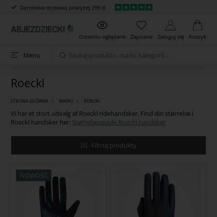
Darmowa dostawa powyżej 299 zł
Ostatnio oglądane
Zapisane
Zaloguj się
Koszyk
Menu
Roeckl
STRONA GŁÓWNA
MARKI
ROECKL
Vi har et stort udvalg af Roeckl ridehandsker. Find din størrelse i
Roeckl handsker her:
Størrelsesguide Roeckl handsker
Filtruj produkty
NOWOŚĆ