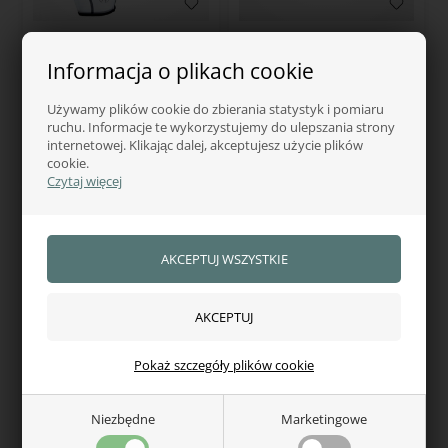
ROECKL
ROECKL
Informacja o plikach cookie
Roeckl rękawiczki
Roeckl rękawiczki
jeździeckie Laila Solar
jeździeckie Vesta
Używamy plików cookie do zbierania statystyk i pomiaru
171,00
zł
171,00
zł
ruchu. Informacje te wykorzystujemy do ulepszania strony
internetowej. Klikając dalej, akceptujesz użycie plików
cookie.
W magazynie — wysyłka od ręki
W magazynie — wysyłka od ręki
Czytaj więcej
Pokaż szczegóły plików cookie
ROECKL
ROECKL
Niezbędne
Marketingowe
Roeckl rękawiczki
Roeckl Roeck-Grip zimowe