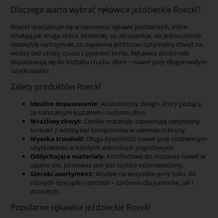
Dlaczego warto wybrać rękawice jeździeckie Roeckl?
Roeckl specjalizuje się w tworzeniu rękawic jeździeckich, które
działają jak druga skóra. Materiały są ultracienkie, ale jednocześnie
niezwykle wytrzymałe, co zapewnia jeźdźcowi optymalny chwyt na
wodzy bez utraty czucia z pyskiem konia. Rękawice doskonale
dopasowują się do kształtu i ruchu dłoni – nawet przy długotrwałym
użytkowaniu.
Zalety produktów Roeckl
Idealne dopasowanie:
Anatomiczny design, który podąża
za naturalnym kształtem i ruchami dłoni.
Wrażliwy chwyt:
Cienkie materiały zapewniają optymalny
kontakt z wodzą bez kompromisu w zakresie ochrony.
Wysoka trwałość:
Długa żywotność nawet przy codziennym
użytkowaniu w każdych warunkach pogodowych.
Oddychające materiały:
Komfortowe do noszenia nawet w
upalne dni, ponieważ pot jest szybko odprowadzany.
Szeroki asortyment:
Modele na wszystkie pory roku, do
różnych dyscyplin i potrzeb – zarówno dla juniorów, jak i
dorosłych.
Popularne rękawice jeździeckie Roeckl