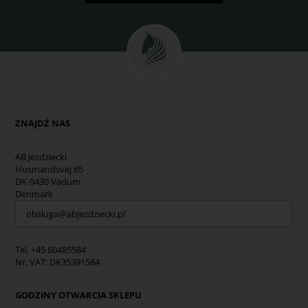
ZNAJDŹ NAS
AB Jezdziecki
Husmandsvej 65
DK-9430 Vadum
Denmark
obsluga@abjezdziecki.pl
Tel. +45 60485584
Nr. VAT: DK35391584
GODZINY OTWARCIA SKLEPU