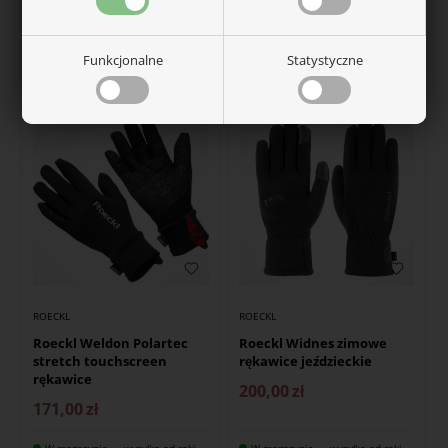
jeździeckie Warwick junior
rękawiczki jeździeckie
154,00
zł
194,00
zł
Funkcjonalne
Statystyczne
W magazynie — wysyłka od ręki
W magazynie — wysyłka od ręki
ROECKL
ROECKL
Roeckl Weldon Polartec
Roeckl Widnes zimowe
stretch touchscreen
rękawice jeździeckie
rękawice
200,00
zł
171,00
zł