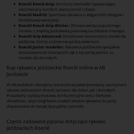
Roeckl Roeck-Grip:
Ikoniczny bestseller zapewniający
niezrównany komfort, elastyczność i chwyt.
Roeckl Madrid:
Sportowa rękawica o eleganckim designie i
dodatkowej wentylacji.
Roeckl Roeck-Grip Winter:
Zimowa wersja popularnego
modelu z miękką podszewką polarową na chłodne miesiące.
Roeckl Grip Advanced:
Dodatkowo wzmocniony model dla
jeźdźców, którzy codziennie jeżdżą wiele koni.
Roeckl Junior modeller:
Rękawice jeździeckie specjalnie
dopasowane do dziecięcych rąk o tej samej jakości, co
modele dla dorosłych.
Kup rękawice jeździeckie Roeckl online w AB
Jezdziecki
W AB Jezdziecki oferujemy starannie wyselekcjonowany asortyment
rękawic jeździeckich Roeckl zarówno dla dzieci, jak i dorosłych.
Posiadamy szybką dostawę, konkurencyjne ceny i fachowe
doradztwo, abyś mógł łatwo znaleźć idealne rękawice do jazdy
dopasowane do twojej dyscypliny i potrzeb.
Często zadawane pytania dotyczące rękawic
jeździeckich Roeckl