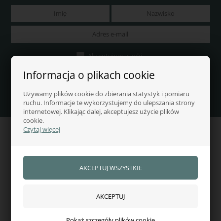
Akceptuję warunki
Informacja o plikach cookie
Używamy plików cookie do zbierania statystyk i pomiaru
ruchu. Informacje te wykorzystujemy do ulepszania strony
internetowej. Klikając dalej, akceptujesz użycie plików
cookie.
Czytaj więcej
ZNAJDŹ NAS
AB Jezdziecki
Husmandsvej 65
DK-9430 Vadum
Denmark
Pokaż szczegóły plików cookie