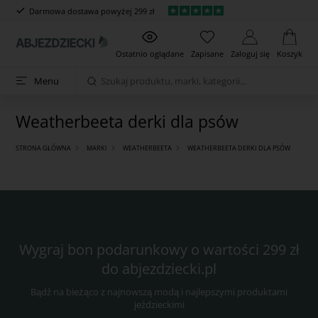
Darmowa dostawa powyżej 299 zł
Ostatnio oglądane
Zapisane
Zaloguj się
Koszyk
Menu
Weatherbeeta derki dla psów
STRONA GŁÓWNA
MARKI
WEATHERBEETA
WEATHERBEETA DERKI DLA PSÓW
Wygraj bon podarunkowy o wartości 299 zł
do abjezdziecki.pl
Bądź na bieżąco z najnowszą modą i najlepszymi produktami
jeździeckimi