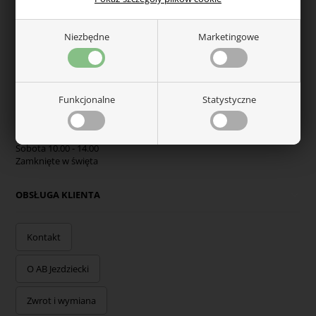
obsluga@abjezdziecki.pl
Niezbędne
Marketingowe
Tel. +45 60485584
Nr. VAT: DK35391584
Funkcjonalne
Statystyczne
GODZINY OTWARCIA SKLEPU
Poniedziałek - Piątek 10.00 - 17.30
Sobota 10.00 - 14.00
Zamknięte w święta
OBSŁUGA KLIENTA
Kontakt
O AB Jezdziecki
Zwrot i wymiana