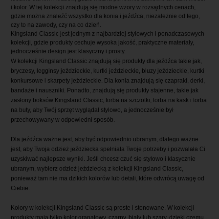
i kolor. W tej kolekcji znajdują się modne wzory w rozsądnych cenach,
gdzie można znaleźć wszystko dla konia i jeźdźca, niezależnie od tego,
czy to na zawody, czy na co dzień.
Kingsland Classic jest jednym z najbardziej stylowych i ponadczasowych
kolekcji, gdzie produkty cechuje wysoka jakość, praktyczne materiały,
jednocześnie design jest klasyczny i prosty.
W kolekcji Kingsland Classic znajdują się produkty dla jeźdźca takie jak,
bryczesy, legginsy jeździeckie, kurtki jeździeckie, bluzy jeździeckie, kurtki
konkursowe i skarpety jeździeckie. Dla konia znajdują się czapraki, derki,
bandaże i nauszniki. Ponadto, znajdują się produkty stajenne, takie jak
zasłony boksów Kingsland Classic, torba na szczotki, torba na kask i torba
na buty, aby Twój sprzęt wyglądał stylowo, a jednocześnie był
przechowywany w odpowiedni sposób.
Dla jeźdźca ważne jest, aby być odpowiednio ubranym, dlatego ważne
jest, aby Twoja odzież jeździecka spełniała Twoje potrzeby i pozwalała Ci
uzyskiwać najlepsze wyniki. Jeśli chcesz czuć się stylowo i klasycznie
ubranym, wybierz odzież jeździecką z kolekcji Kingsland Classic,
ponieważ tam nie ma dzikich kolorów lub detali, które odwrócą uwagę od
Ciebie.
Kolory w kolekcji Kingsland Classic są proste i stonowane. W kolekcji
produkty mają tylko kolor granatowy, czarny, biały lub szary, dzięki czemu