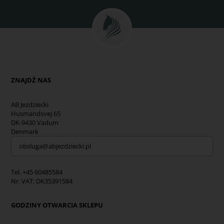
ZNAJDŹ NAS
AB Jezdziecki
Husmandsvej 65
DK-9430 Vadum
Denmark
obsluga@abjezdziecki.pl
Tel. +45 60485584
Nr. VAT: DK35391584
GODZINY OTWARCIA SKLEPU