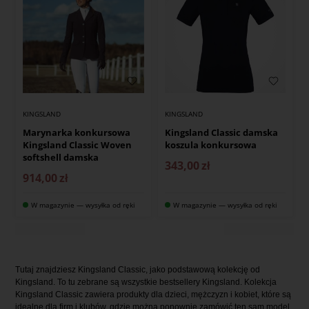
KINGSLAND
KINGSLAND
Marynarka konkursowa
Kingsland Classic damska
Kingsland Classic Woven
koszula konkursowa
softshell damska
343,00
zł
914,00
zł
W magazynie — wysyłka od ręki
W magazynie — wysyłka od ręki
Tutaj znajdziesz Kingsland Classic, jako podstawową kolekcję od
Kingsland. To tu zebrane są wszystkie bestsellery Kingsland. Kolekcja
Kingsland Classic zawiera produkty dla dzieci, mężczyzn i kobiet, które są
idealne dla firm i klubów, gdzie można ponownie zamówić ten sam model