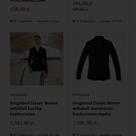
286,00
zł
428,00
zł
571,00
W magazynie — wysyłka od ręki
W magazynie — wysyłka od ręki
KINGSLAND
KINGSLAND
Kingsland Classic Woven
Kingsland Classic Woven
softshell kurtka
softshell marynarka
konkursowa
konkursowa męska
1.143,00
zł
1.086,00
zł
W magazynie — wysyłka od ręki
W magazynie — wysyłka od ręki