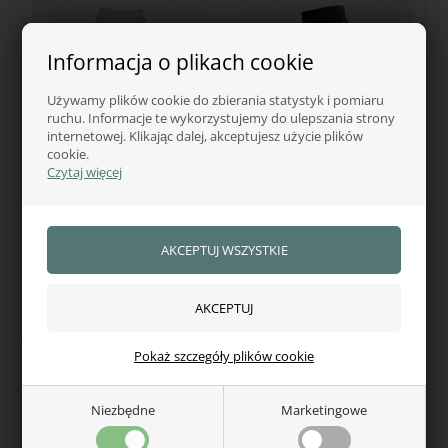
Informacja o plikach cookie
Używamy plików cookie do zbierania statystyk i pomiaru
ruchu. Informacje te wykorzystujemy do ulepszania strony
internetowej. Klikając dalej, akceptujesz użycie plików
cookie.
Czytaj więcej
KINGSLAND
KINGSLAND
Kingsland Classic Katinka
Kingsland Classic Kemmie
bryczesy
junior rajtuzy jeździeckie
457,00
zł
371,00
zł
W magazynie — wysyłka od ręki
W magazynie — wysyłka od ręki
Pokaż szczegóły plików cookie
Niezbędne
Marketingowe