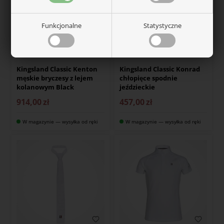
Funkcjonalne
Statystyczne
KINGSLAND
KINGSLAND
Kingsland Classic Kenton
Kingsland Classic Konrad
męskie bryczesy z lejem
chłopięce spodnie
kolanowym Black
jeździeckie
914,00
zł
457,00
zł
W magazynie — wysyłka od ręki
W magazynie — wysyłka od ręki