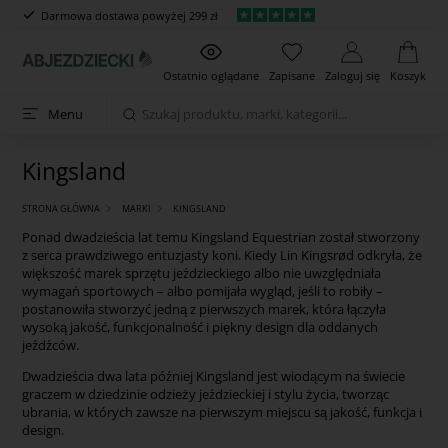
Darmowa dostawa powyżej 299 zł
Ostatnio oglądane
Zapisane
Zaloguj się
Koszyk
Menu
Kingsland
STRONA GŁÓWNA
MARKI
KINGSLAND
Ponad dwadzieścia lat temu Kingsland Equestrian został stworzony
z serca prawdziwego entuzjasty koni. Kiedy Lin Kingsrød odkryła, że
większość marek sprzętu jeździeckiego albo nie uwzględniała
wymagań sportowych – albo pomijała wygląd, jeśli to robiły –
postanowiła stworzyć jedną z pierwszych marek, która łączyła
wysoką jakość, funkcjonalność i piękny design dla oddanych
jeźdźców.
Dwadzieścia dwa lata później Kingsland jest wiodącym na świecie
graczem w dziedzinie odzieży jeździeckiej i stylu życia, tworząc
ubrania, w których zawsze na pierwszym miejscu są jakość, funkcja i
design.