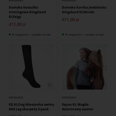
KINGSLAND
KINGSLAND
Damska koszulka
Damska kurtka jezdziecka
treningowa Kingsland
Kingsland KLNicole
KLfaigy
971,00
zł
411,00
zł
W magazynie — wysyłka od ręki
W magazynie — wysyłka od ręki
KINGSLAND
KINGSLAND
EQ KLDag Mieszanka wełny
Eques KL Magda
Mid Leg skarpety 2-pack
dzianinowy sweter