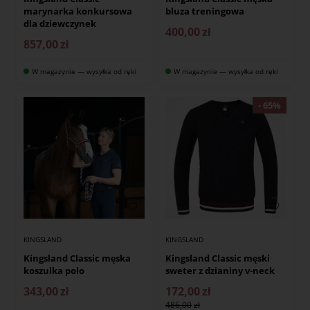
marynarka konkursowa
bluza treningowa
dla dziewczynek
400,00
zł
857,00
zł
W magazynie — wysyłka od ręki
W magazynie — wysyłka od ręki
KINGSLAND
KINGSLAND
Kingsland Classic męska
Kingsland Classic męski
koszulka polo
sweter z dzianiny v-neck
343,00
zł
172,00
zł
486,00