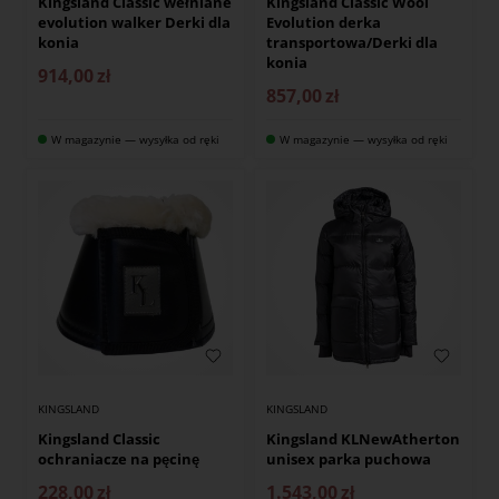
Kingsland Classic wełniane
Kingsland Classic Wool
evolution walker Derki dla
Evolution derka
konia
transportowa/Derki dla
konia
914,00
zł
857,00
zł
W magazynie — wysyłka od ręki
W magazynie — wysyłka od ręki
KINGSLAND
KINGSLAND
Kingsland Classic
Kingsland KLNewAtherton
ochraniacze na pęcinę
unisex parka puchowa
228,00
zł
1.543,00
zł