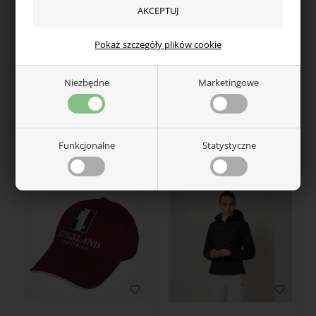
Pokaż szczegóły plików cookie
KINGSLAND
KINGSLAND
Niezbędne
Marketingowe
Eques KLHekla damskie
Kingsland Classic Coral
jodhpur bryczesy
damska kurtka polarowa
743,00
zł
571,00
zł
Funkcjonalne
Statystyczne
W magazynie — wysyłka od ręki
W magazynie — wysyłka od ręki