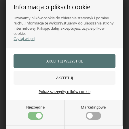
Informacja o plikach cookie
W magazynie — wysyłka od ręki
W magazynie — wysyłka od ręki
Używamy plików cookie do zbierania statystyk i pomiaru
ruchu. Informacje te wykorzystujemy do ulepszania strony
internetowej. Klikając dalej, akceptujesz użycie plików
cookie.
Czytaj więcej
PURE LIME
Pure Lime Seamless sports
Pokaż szczegóły plików cookie
BH
200,00
zł
Niezbędne
Marketingowe
W magazynie — wysyłka od ręki