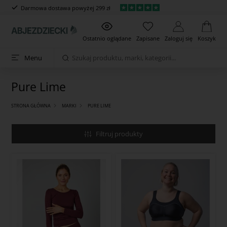
Darmowa dostawa powyżej 299 zł
Ostatnio oglądane
Zapisane
Zaloguj się
Koszyk
Menu
Pure Lime
STRONA GŁÓWNA
MARKI
PURE LIME
Filtruj produkty