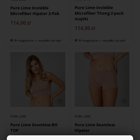
Pure Lime Invisible
Pure Lime Invisible
Microfiber Thong 2-pack
Microfiber Hipster 2-Pak
majtki
114,00
zł
114,00
zł
W magazynie — wysyłka od ręki
W magazynie — wysyłka od ręki
PURE LIME
PURE LIME
Pure Lime Seamless BH
Pure Lime Seamless
TOP
Hipster
143,00
zł
86,00
zł