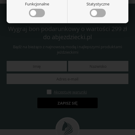
Funkcjonalne
Statystyczne
Wygraj bon podarunkowy o wartości 299 zł
do abjezdziecki.pl
Bądź na bieżąco z najnowszą modą i najlepszymi produktami
jeździeckimi
Akceptuję warunki