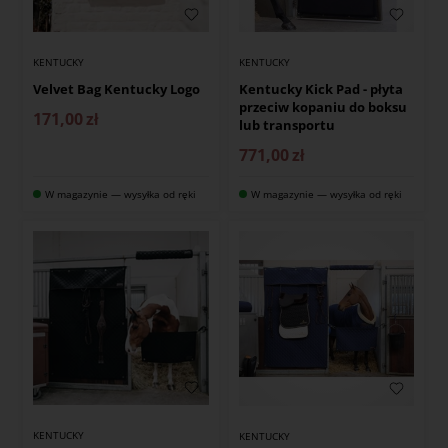
KENTUCKY
KENTUCKY
Velvet Bag Kentucky Logo
Kentucky Kick Pad - płyta
przeciw kopaniu do boksu
171,00
zł
lub transportu
771,00
zł
W magazynie — wysyłka od ręki
W magazynie — wysyłka od ręki
KENTUCKY
KENTUCKY