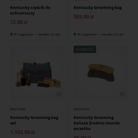
Kentucky czyścik do
Kentucky Grooming bag
ochraniaczy
503,00
zł
72,00
zł
W magazynie — wysyłka od ręki
W magazynie — wysyłka od ręki
NOWOŚĆ
KENTUCKY
KENTUCKY
Kentucky Grooming bag
Kentucky Grooming
set
Deluxe Średnio twarda
szczotka
1.103,00
zł
86,00
zł