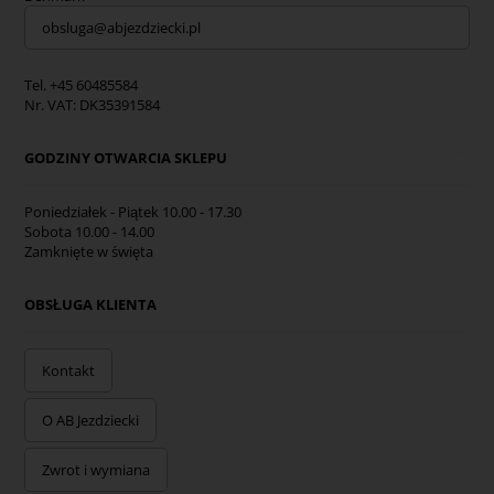
obsluga@abjezdziecki.pl
Tel. +45 60485584
Nr. VAT: DK35391584
GODZINY OTWARCIA SKLEPU
Poniedziałek - Piątek 10.00 - 17.30
Sobota 10.00 - 14.00
Zamknięte w święta
OBSŁUGA KLIENTA
Kontakt
O AB Jezdziecki
Zwrot i wymiana