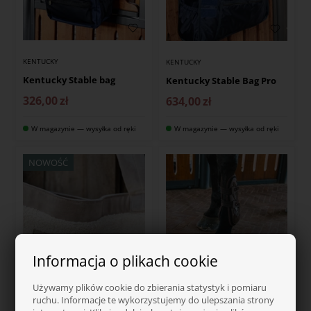
KENTUCKY
KENTUCKY
Kentucky Stable bag
Kentucky Stable Bag Pro
326,00
zł
634,00
zł
W magazynie — wysyłka od ręki
W magazynie — wysyłka od ręki
NOWOŚĆ
Informacja o plikach cookie
Używamy plików cookie do zbierania statystyk i pomiaru
KENTUCKY
KENTUCKY
ruchu. Informacje te wykorzystujemy do ulepszania strony