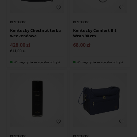
KENTUCKY
KENTUCKY
Kentucky Chestnut torba
Kentucky Comfort Bit
weekendowa
Wrap 90 cm
428,00
zł
68,00
zł
611,00
W magazynie — wysyłka od ręki
W magazynie — wysyłka od ręki
KENTUCKY
KENTUCKY