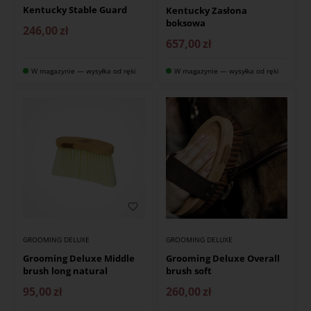
Kentucky Stable Guard
Kentucky Zasłona
boksowa
246,00
zł
657,00
zł
W magazynie — wysyłka od ręki
W magazynie — wysyłka od ręki
GROOMING DELUXE
GROOMING DELUXE
Grooming Deluxe Middle
Grooming Deluxe Overall
brush long natural
brush soft
95,00
zł
260,00
zł