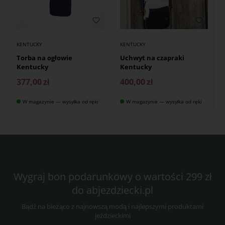
KENTUCKY
KENTUCKY
Torba na ogłowie
Uchwyt na czapraki
Kentucky
Kentucky
377,00
zł
400,00
zł
W magazynie — wysyłka od ręki
W magazynie — wysyłka od ręki
Wygraj bon podarunkowy o wartości 299 zł
do abjezdziecki.pl
Bądź na bieżąco z najnowszą modą i najlepszymi produktami
jeździeckimi