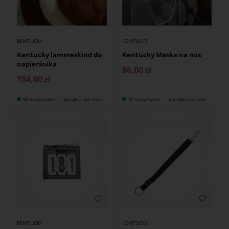
KENTUCKY
KENTUCKY
Kentucky lammeskind do
Kentucky Maska na nos
napierśnika
86,00
zł
154,00
zł
W magazynie — wysyłka od ręki
W magazynie — wysyłka od ręki
KENTUCKY
KENTUCKY