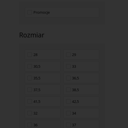
Promocje
Rozmiar
28
29
30,5
33
35,5
36,5
37,5
38,5
41,5
42,5
32
34
36
37