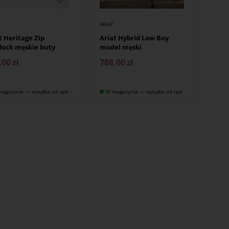
ARIAT
t Heritage Zip
Ariat Hybrid Low Boy
ock męskie buty
model męski
,00
zł
788,00
zł
agazynie — wysyłka od ręki
W magazynie — wysyłka od ręki