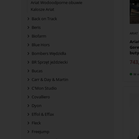
Ariat Wodoodporne obuwie
Kalosze Ariat
Back on Track
Beris
ARIAT
Biofarm
Aria
Blue Hors
Gore
but
Bombers Wędzidła
743
BR Sprzęt jeździecki
Bucas
W m
Carr & Day & Martin
C'Mon Studio
Covalliero
Dyon
Effol & Effax
Fleck
Freejump