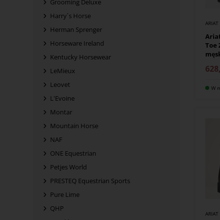
Grooming Deluxe
Harry´s Horse
ARIAT
Herman Sprenger
Aria
Horseware Ireland
Toe 
męs
Kentucky Horsewear
628
LeMieux
Leovet
W m
L'Evoine
Montar
Mountain Horse
NAF
ONE Equestrian
Petjes World
PRESTEQ Equestrian Sports
Pure Lime
QHP
ARIAT