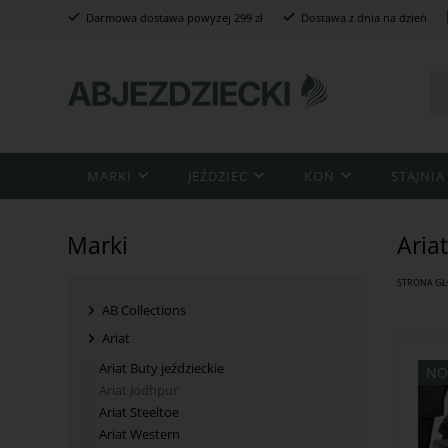
Darmowa dostawa powyżej 299 zł
Dostawa z dnia na dzień
MARKI
JEŹDZIEC
KOŃ
STAJNIA
Marki
Aria
STRONA G
AB Collections
Ariat
Ariat Buty jeździeckie
NO
Ariat Jodhpur
Ariat Steeltoe
Ariat Western