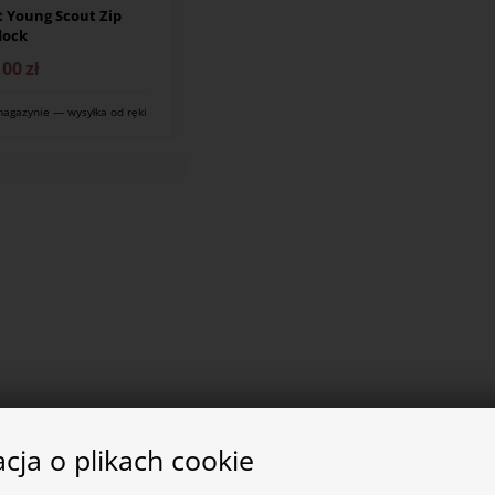
t Young Scout Zip
dock
,00
zł
agazynie — wysyłka od ręki
cja o plikach cookie