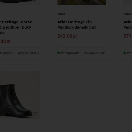
ARIAT
ARIAT
t Heritage IV Steel
Ariat Heritage Zip
Aria
Zip jodhpur buty
Paddock damski but
Padd
kie
543,00
zł
571
,00
zł
agazynie — wysyłka od ręki
W magazynie — wysyłka od ręki
W m