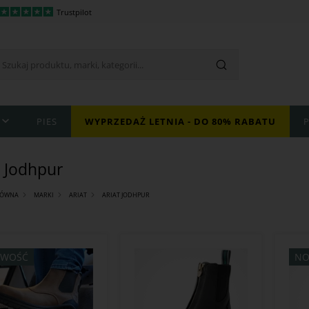
Trustpilot
PIES
WYPRZEDAŻ LETNIA - DO 80% RABATU
t Jodhpur
ŁÓWNA
MARKI
ARIAT
ARIAT JODHPUR
WOŚĆ
NO