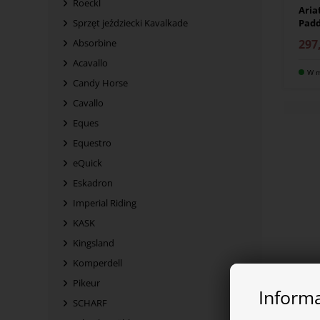
Roeckl
Aria
Pad
Sprzęt jeździecki Kavalkade
297
Absorbine
Acavallo
W m
Candy Horse
Cavallo
Eques
Equestro
eQuick
Eskadron
Imperial Riding
KASK
Kingsland
Komperdell
Pikeur
Informa
SCHARF