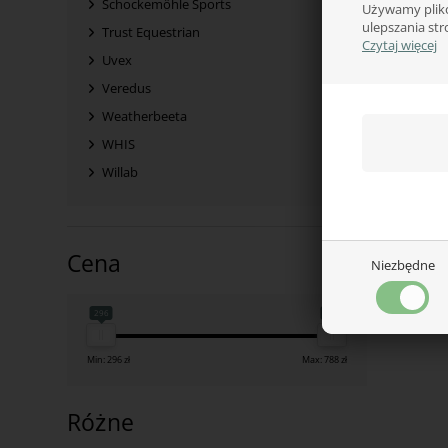
Schockemöhle Sports
Używamy plikó
ulepszania str
Trust Equestrian
Czytaj więcej
Uvex
Veredus
Weatherbeeta
WHIS
Willab
Cena
Niezbędne
296
788
Min: 296 zł
Max: 788 zł
Różne