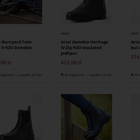
ARIAT
ARIAT
t Barnyard Twin
Ariat damskie Heritage
Aria
 II H2O Damskie
IV Zip H2O Insulated
but 
y
Jodhpur
314
,00
zł
623,00
zł
agazynie — wysyłka od ręki
W magazynie — wysyłka od ręki
W m