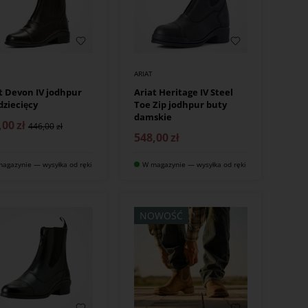
ARIAT
t Devon IV jodhpur
Ariat Heritage IV Steel
dziecięcy
Toe Zip jodhpur buty
damskie
,00
zł
446,00
548,00
zł
agazynie — wysyłka od ręki
W magazynie — wysyłka od ręki
NOWOŚĆ