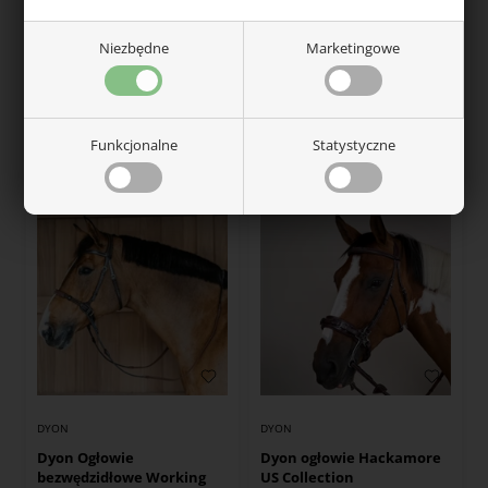
DYON
DYON
Niezbędne
Marketingowe
Dy'on napierśnik Bridge
Dy'on Napierśnik z
Working Collection
elastycznymi wstawkami
New English Collection
634,00
zł
343,00
zł
Funkcjonalne
Statystyczne
W magazynie — wysyłka od ręki
W magazynie — wysyłka od ręki
DYON
DYON
Dyon Ogłowie
Dyon ogłowie Hackamore
bezwędzidłowe Working
US Collection