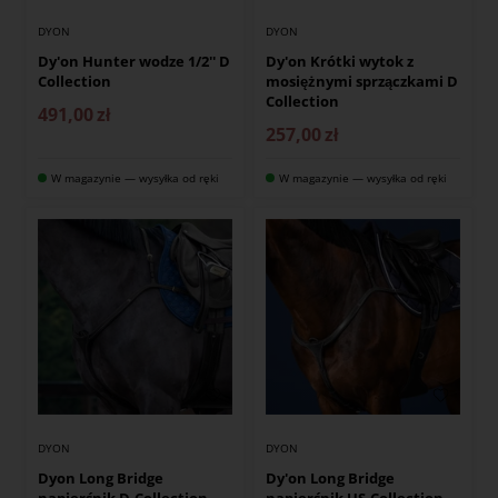
DYON
DYON
Dy'on Hunter wodze 1/2'' D
Dy'on Krótki wytok z
Collection
mosiężnymi sprzączkami D
Collection
491,00
zł
257,00
zł
W magazynie — wysyłka od ręki
W magazynie — wysyłka od ręki
DYON
DYON
Dyon Long Bridge
Dy'on Long Bridge
napierśnik D-Collection
napierśnik US-Collection