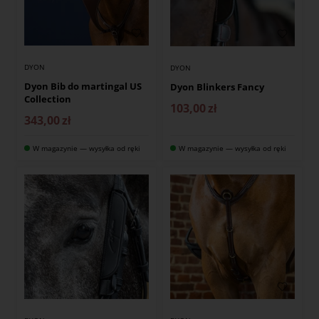
DYON
DYON
Dyon Bib do martingal US
Dyon Blinkers Fancy
Collection
103,00
zł
343,00
zł
W magazynie — wysyłka od ręki
W magazynie — wysyłka od ręki