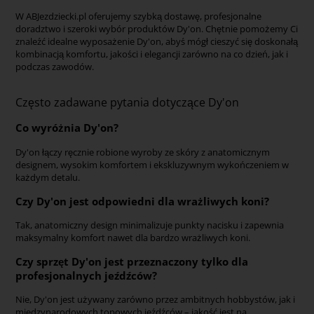
W ABJezdziecki.pl oferujemy szybką dostawę, profesjonalne
doradztwo i szeroki wybór produktów Dy'on. Chętnie pomożemy Ci
znaleźć idealne wyposażenie Dy'on, abyś mógł cieszyć się doskonałą
kombinacją komfortu, jakości i elegancji zarówno na co dzień, jak i
podczas zawodów.
Często zadawane pytania dotyczące Dy'on
Co wyróżnia Dy'on?
Dy'on łączy ręcznie robione wyroby ze skóry z anatomicznym
designem, wysokim komfortem i ekskluzywnym wykończeniem w
każdym detalu.
Czy Dy'on jest odpowiedni dla wrażliwych koni?
Tak, anatomiczny design minimalizuje punkty nacisku i zapewnia
maksymalny komfort nawet dla bardzo wrażliwych koni.
Czy sprzęt Dy'on jest przeznaczony tylko dla
profesjonalnych jeźdźców?
Nie, Dy'on jest używany zarówno przez ambitnych hobbystów, jak i
międzynarodowych topowych jeźdźców – jakość jest na