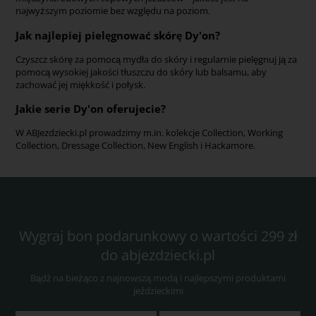
najwyższym poziomie bez względu na poziom.
Jak najlepiej pielęgnować skórę Dy'on?
Czyszcz skórę za pomocą mydła do skóry i regularnie pielęgnuj ją za
pomocą wysokiej jakości tłuszczu do skóry lub balsamu, aby
zachować jej miękkość i połysk.
Jakie serie Dy'on oferujecie?
W ABJezdziecki.pl prowadzimy m.in. kolekcje Collection, Working
Collection, Dressage Collection, New English i Hackamore.
Wygraj bon podarunkowy o wartości 299 zł
do abjezdziecki.pl
Bądź na bieżąco z najnowszą modą i najlepszymi produktami
jeździeckimi