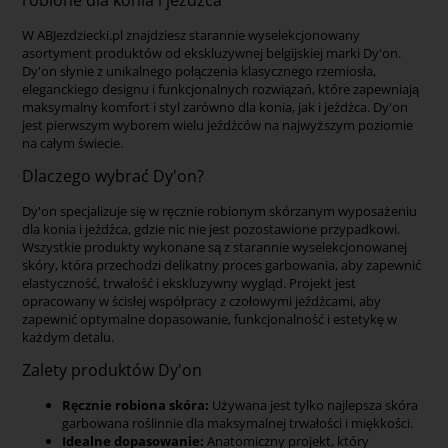
robione dla konia i jeźdźca
W ABJezdziecki.pl znajdziesz starannie wyselekcjonowany
asortyment produktów od ekskluzywnej belgijskiej marki Dy'on.
Dy'on słynie z unikalnego połączenia klasycznego rzemiosła,
eleganckiego designu i funkcjonalnych rozwiązań, które zapewniają
maksymalny komfort i styl zarówno dla konia, jak i jeźdźca. Dy'on
jest pierwszym wyborem wielu jeźdźców na najwyższym poziomie
na całym świecie.
Dlaczego wybrać Dy'on?
Dy'on specjalizuje się w ręcznie robionym skórzanym wyposażeniu
dla konia i jeźdźca, gdzie nic nie jest pozostawione przypadkowi.
Wszystkie produkty wykonane są z starannie wyselekcjonowanej
skóry, która przechodzi delikatny proces garbowania, aby zapewnić
elastyczność, trwałość i ekskluzywny wygląd. Projekt jest
opracowany w ścisłej współpracy z czołowymi jeźdźcami, aby
zapewnić optymalne dopasowanie, funkcjonalność i estetykę w
każdym detalu.
Zalety produktów Dy'on
Ręcznie robiona skóra:
Używana jest tylko najlepsza skóra
garbowana roślinnie dla maksymalnej trwałości i miękkości.
Idealne dopasowanie:
Anatomiczny projekt, który