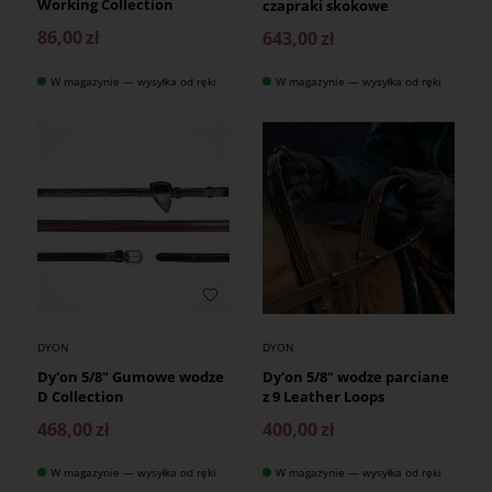
Working Collection
czapraki skokowe
86,00
zł
643,00
zł
W magazynie — wysyłka od ręki
W magazynie — wysyłka od ręki
DYON
DYON
Dy'on 5/8" Gumowe wodze
Dy'on 5/8" wodze parciane
D Collection
z 9 Leather Loops
468,00
zł
400,00
zł
W magazynie — wysyłka od ręki
W magazynie — wysyłka od ręki