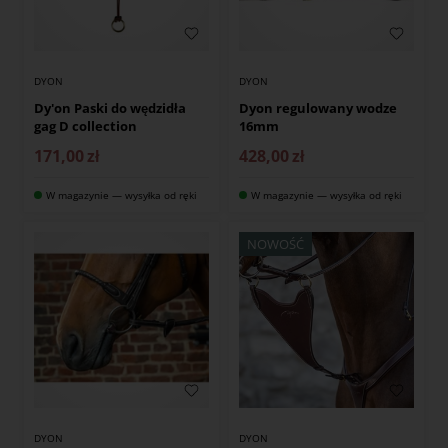
DYON
DYON
Dy'on Paski do wędzidła
Dyon regulowany wodze
gag D collection
16mm
171,00
zł
428,00
zł
W magazynie — wysyłka od ręki
W magazynie — wysyłka od ręki
NOWOŚĆ
DYON
DYON