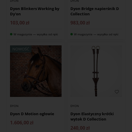
DYON
DYON
Dyon Blinkers Working by
Dyon Bridge napierśnik D
Dy'on
Collection
103,00
zł
983,00
zł
W magazynie — wysyłka od ręki
W magazynie — wysyłka od ręki
NOWOŚĆ
DYON
DYON
Dyon D Motion ogłowie
Dyon Elastyczny krótki
wytok D Collection
1.606,00
zł
240,00
zł