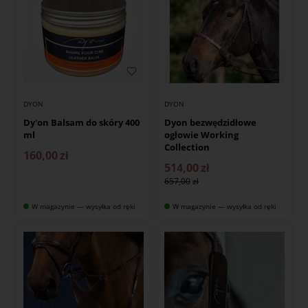
DYON
DYON
Dy'on Balsam do skóry 400
Dyon bezwędzidłowe
ml
ogłowie Working
Collection
160,00
zł
514,00
zł
657,00
W magazynie — wysyłka od ręki
W magazynie — wysyłka od ręki