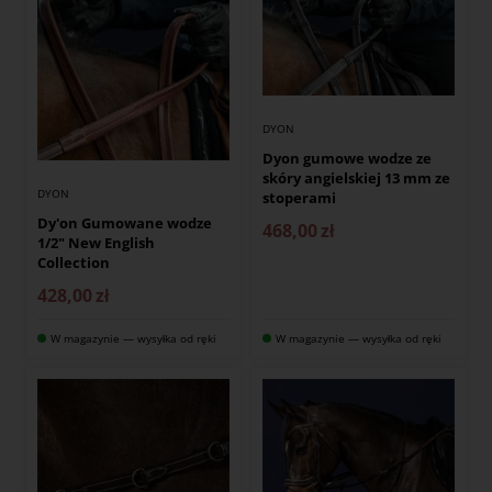
DYON
Dyon gumowe wodze ze
skóry angielskiej 13 mm ze
DYON
stoperami
Dy'on Gumowane wodze
468,00
zł
1/2" New English
Collection
428,00
zł
W magazynie — wysyłka od ręki
W magazynie — wysyłka od ręki