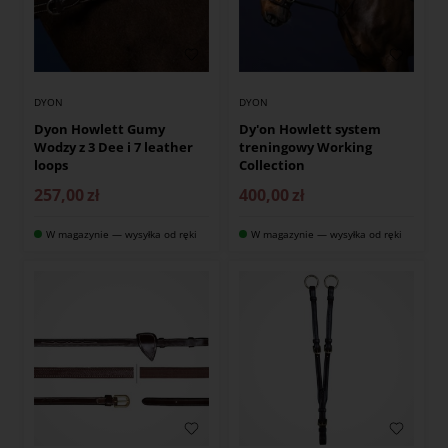
DYON
DYON
Dyon Howlett Gumy
Dy'on Howlett system
Wodzy z 3 Dee i 7 leather
treningowy Working
loops
Collection
257,00
zł
400,00
zł
W magazynie — wysyłka od ręki
W magazynie — wysyłka od ręki