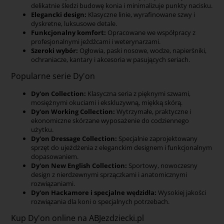
delikatnie śledzi budowę konia i minimalizuje punkty nacisku.
Elegancki design:
Klasyczne linie, wyrafinowane szwy i
dyskretne, luksusowe detale.
Funkcjonalny komfort:
Opracowane we współpracy z
profesjonalnymi jeźdźcami i weterynarzami.
Szeroki wybór:
Ogłowia, paski nosowe, wodze, napierśniki,
ochraniacze, kantary i akcesoria w pasujących seriach.
Popularne serie Dy'on
Dy'on Collection:
Klasyczna seria z pięknymi szwami,
mosiężnymi okuciami i ekskluzywną, miękką skórą.
Dy'on Working Collection:
Wytrzymałe, praktyczne i
ekonomiczne skórzane wyposażenie do codziennego
użytku.
Dy'on Dressage Collection:
Specjalnie zaprojektowany
sprzęt do ujeżdżenia z eleganckim designem i funkcjonalnym
dopasowaniem.
Dy'on New English Collection:
Sportowy, nowoczesny
design z nierdzewnymi sprzączkami i anatomicznymi
rozwiązaniami.
Dy'on Hackamore i specjalne wędzidła:
Wysokiej jakości
rozwiązania dla koni o specjalnych potrzebach.
Kup Dy'on online na ABJezdziecki.pl