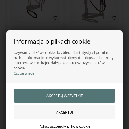
DYON
DYON
Dy'on Nachrapnik New
Dy'on Nachrapnik z
Informacja o plikach cookie
English Collection
paskiem podgardlanym
Używamy plików cookie do zbierania statystyk i pomiaru
108,00
zł
383,00
zł
ruchu. Informacje te wykorzystujemy do ulepszania strony
internetowej. Klikając dalej, akceptujesz użycie plików
W magazynie — wysyłka od ręki
W magazynie — wysyłka od ręki
cookie.
Czytaj więcej
Pokaż szczegóły plików cookie