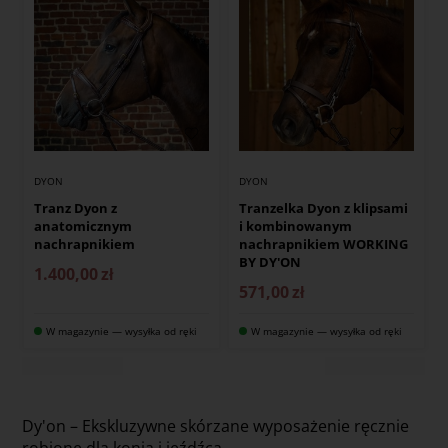
DYON
DYON
Tranz Dyon z
Tranzelka Dyon z klipsami
anatomicznym
i kombinowanym
nachrapnikiem
nachrapnikiem WORKING
BY DY'ON
1.400,00
zł
571,00
zł
W magazynie — wysyłka od ręki
W magazynie — wysyłka od ręki
Dy'on – Ekskluzywne skórzane wyposażenie ręcznie