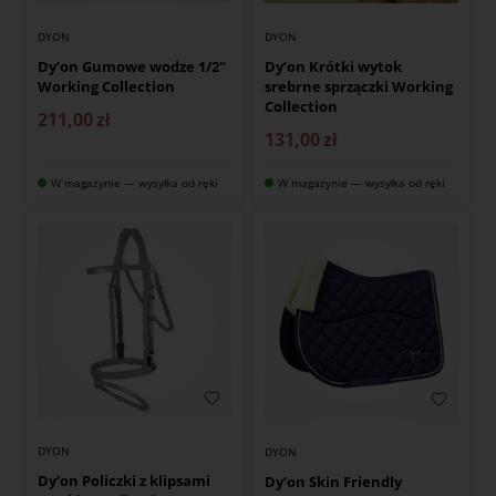
DYON
DYON
Dy’on Gumowe wodze 1/2"
Dy’on Krótki wytok
Working Collection
srebrne sprzączki Working
Collection
211,00
zł
131,00
zł
W magazynie — wysyłka od ręki
W magazynie — wysyłka od ręki
DYON
DYON
Dy’on Policzki z klipsami
Dy’on Skin Friendly