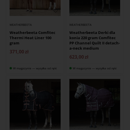
WEATHERBEETA
WEATHERBEETA
Weatherbeeta Comfitec
Weatherbeeta Derki dla
Thermi Heat Liner 100
konia 220 gram Comfitec
gram
PP Channel Quilt II detach-
a-neck medium
371,00
zł
623,00
zł
W magazynie — wysyłka od ręki
W magazynie — wysyłka od ręki