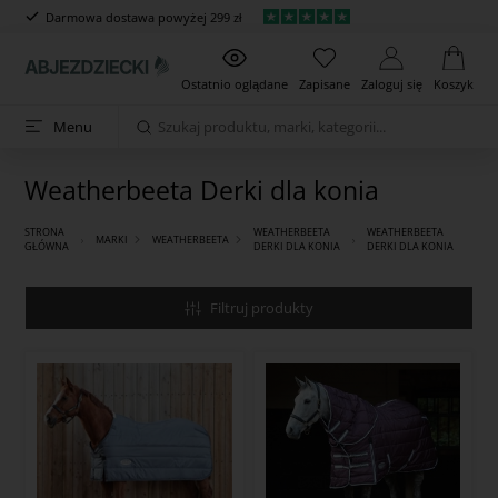
Darmowa dostawa powyżej 299 zł
Ostatnio oglądane
Zapisane
Zaloguj się
Koszyk
Menu
Weatherbeeta Derki dla konia
STRONA
WEATHERBEETA
WEATHERBEETA
MARKI
WEATHERBEETA
GŁÓWNA
DERKI DLA KONIA
DERKI DLA KONIA
Filtruj produkty