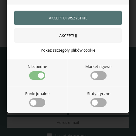
Liner
428,00
zł
W magazynie — wysyłka od ręki
Pokaż szczegóły plików cookie
Niezbędne
Marketingowe
Wygraj bon podarunkowy o wartości 299 zł
do abjezdziecki.pl
Bądź na bieżąco z najnowszą modą i najlepszymi produktami
Funkcjonalne
Statystyczne
jeździeckimi
Akceptuję warunki