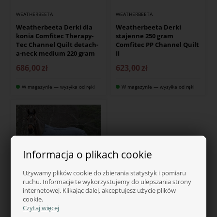
WEATHERBEETA
WEATHERBEETA
Weatherbeeta Derki dla
Weatherbeeta Derki
konia Comfitec Therapy-
stajenne 250 gram
Tec Channel Quilt detach-
Comfitec PP Channel Quilt
a-neck medium 220 gram
II
686,00
zł
623,00
zł
W magazynie — wysyłka od ręki
W magazynie — wysyłka od ręki
Informacja o plikach cookie
Używamy plików cookie do zbierania statystyk i pomiaru
ruchu. Informacje te wykorzystujemy do ulepszania strony
internetowej. Klikając dalej, akceptujesz użycie plików
cookie.
WEATHERBEETA
Czytaj więcej
Weatherbeeta Green-Tec